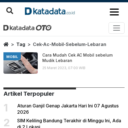
Cek Ac Mobil Sebelum Lebaran
Berita Terbaru
Home
Tag
Cek-Ac-Mobil-Sebelum-Lebaran
Cara Mudah Cek AC Mobil sebelum
MOBIL
Mudik Lebaran
25 Maret 2023, 07:00 WIB
Artikel Terpopuler
1
Aturan Ganjil Genap Jakarta Hari Ini 07 Agustus
2026
2
SIM Keliling Bandung Terakhir di Minggu Ini, Ada
di 2 Lokasi