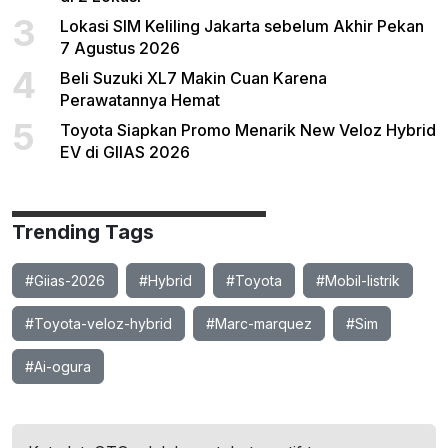
3
Lokasi SIM Keliling Jakarta sebelum Akhir Pekan
7 Agustus 2026
4
Beli Suzuki XL7 Makin Cuan Karena
Perawatannya Hemat
5
Toyota Siapkan Promo Menarik New Veloz Hybrid
EV di GIIAS 2026
Trending Tags
#Giias-2026
#Hybrid
#Toyota
#Mobil-listrik
#Toyota-veloz-hybrid
#Marc-marquez
#Sim
#Ai-ogura