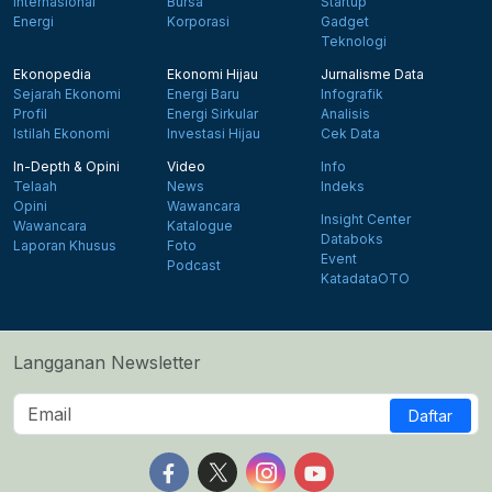
Internasional
Bursa
Startup
Energi
Korporasi
Gadget
Teknologi
Ekonopedia
Ekonomi Hijau
Jurnalisme Data
Sejarah Ekonomi
Energi Baru
Infografik
Profil
Energi Sirkular
Analisis
Istilah Ekonomi
Investasi Hijau
Cek Data
In-Depth & Opini
Video
Info
Telaah
News
Indeks
Opini
Wawancara
Insight Center
Wawancara
Katalogue
Databoks
Laporan Khusus
Foto
Event
Podcast
KatadataOTO
Langganan Newsletter
Daftar
Follow us on Facebook
Follow us on X
Follow us on Instagram
Follow us on Yout