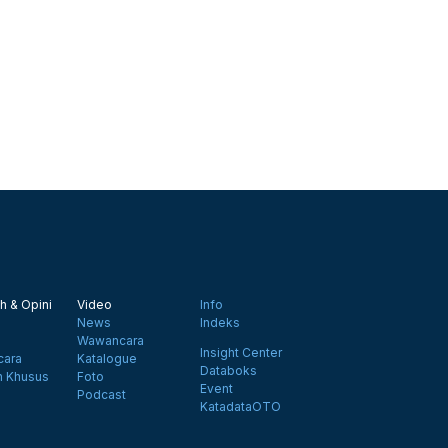
h & Opini
Video
Info
News
Indeks
Wawancara
Insight Center
ara
Katalogue
Databoks
n Khusus
Foto
Event
Podcast
KatadataOTO