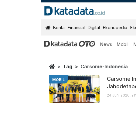
KatadataOTO
Berita
Finansial
Digital
Ekonopedia
Ek
News
Mobil
Carsome Indon
Berita Terbaru
Home
Tag
Carsome-Indonesia
Carsome In
MOBIL
Jabodetab
24 Juni 2026, 2