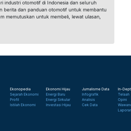
i industri otomotif di Indonesia dan seluruh
n berita dan panduan otomotif untuk membantu
um memutuskan untuk membeli, lewat ulasan,
Ekonopedia
Ekonomi Hijau
Jurnalisme Data
In-Dept
Sejarah Ekonomi
Energi Baru
Infografik
Telaah
Profil
Energi Sirkular
Analisis
Opini
Istilah Ekonomi
Investasi Hijau
Cek Data
Wawanc
Lapora