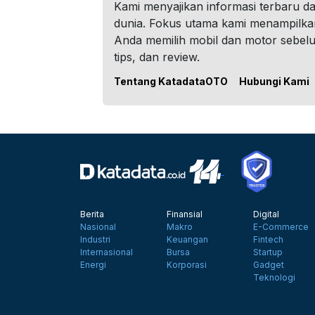
Kami menyajikan informasi terbaru dar
dunia. Fokus utama kami menampilka
Anda memilih mobil dan motor sebel
tips, dan review.
Tentang KatadataOTO
Hubungi Kami
Berita
Finansial
Digital
Nasional
Makro
E-Commerce
Industri
Keuangan
Fintech
Internasional
Bursa
Startup
Energi
Korporasi
Gadget
Teknologi