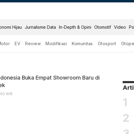
onomi Hijau
Jurnalisme Data
In-Depth & Opini
Otomotif
Video
Po
Motor
EV
Review
Modifikasi
Komunitas
Otosport
Otope
esia
donesia Buka Empat Showroom Baru di
ek
Art
1:00 WIB
1
2
3