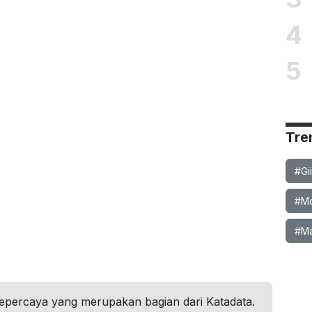
4
5
Tre
#Gi
#Mob
#Ma
tepercaya yang merupakan bagian dari Katadata.