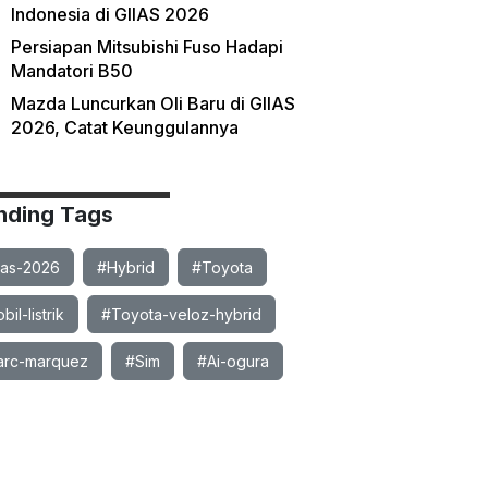
Indonesia di GIIAS 2026
Persiapan Mitsubishi Fuso Hadapi
Mandatori B50
Mazda Luncurkan Oli Baru di GIIAS
2026, Catat Keunggulannya
nding Tags
ias-2026
#Hybrid
#Toyota
il-listrik
#Toyota-veloz-hybrid
rc-marquez
#Sim
#Ai-ogura