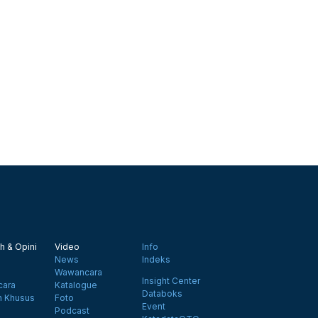
h & Opini
Video
Info
News
Indeks
Wawancara
Insight Center
ara
Katalogue
Databoks
n Khusus
Foto
Event
Podcast