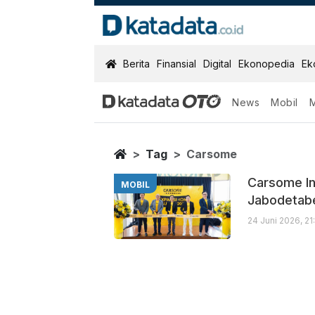
KatadataOTO
Berita
Finansial
Digital
Ekonopedia
Ek
News
Mobil
Carsome
Berita Terbaru
Home
Tag
Carsome
Carsome In
MOBIL
Jabodetab
24 Juni 2026, 2