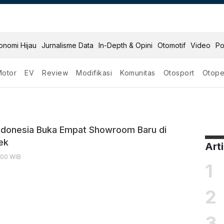
onomi Hijau
Jurnalisme Data
In-Depth & Opini
Otomotif
Video
Po
Motor
EV
Review
Modifikasi
Komunitas
Otosport
Otope
donesia Buka Empat Showroom Baru di
ek
Art
1:00 WIB
1
2
3