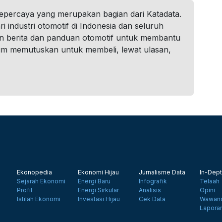
tepercaya yang merupakan bagian dari Katadata.
i industri otomotif di Indonesia dan seluruh
n berita dan panduan otomotif untuk membantu
um memutuskan untuk membeli, lewat ulasan,
Ekonopedia
Ekonomi Hijau
Jurnalisme Data
In-Dept
Sejarah Ekonomi
Energi Baru
Infografik
Telaah
Profil
Energi Sirkular
Analisis
Opini
Istilah Ekonomi
Investasi Hijau
Cek Data
Wawanc
Lapora