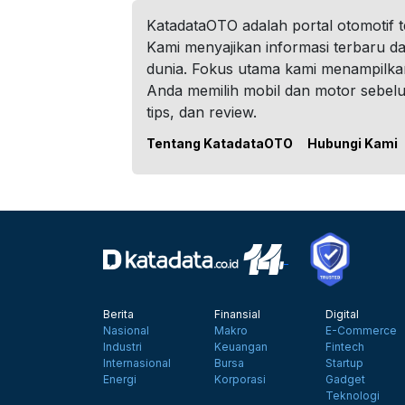
KatadataOTO adalah portal otomotif 
Kami menyajikan informasi terbaru dar
dunia. Fokus utama kami menampilka
Anda memilih mobil dan motor sebel
tips, dan review.
Tentang KatadataOTO
Hubungi Kami
Berita
Finansial
Digital
Nasional
Makro
E-Commerce
Industri
Keuangan
Fintech
Internasional
Bursa
Startup
Energi
Korporasi
Gadget
Teknologi