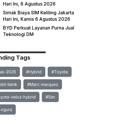
Hari Ini, 6 Agustus 2026
Simak Biaya SIM Keliling Jakarta
Hari Ini, Kamis 6 Agustus 2026
BYD Perkuat Layanan Purna Jual
Teknologi DM
nding Tags
ias-2026
#Hybrid
#Toyota
il-listrik
#Marc-marquez
yota-veloz-hybrid
#Sim
-ogura