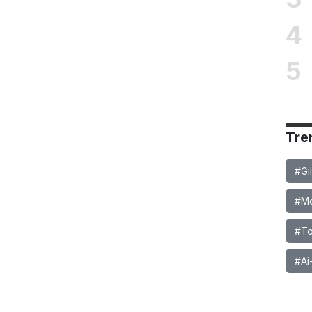
4
5
Tre
#Gi
#Mob
#To
#Ai