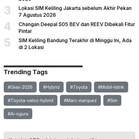
3
Lokasi SIM Keliling Jakarta sebelum Akhir Pekan
7 Agustus 2026
4
Changan Deepal S05 BEV dan REEV Dibekali Fitur
Pintar
5
SIM Keliling Bandung Terakhir di Minggu Ini, Ada
di 2 Lokasi
Trending Tags
#Giias-2026
#Hybrid
#Toyota
#Mobil-listrik
#Toyota-veloz-hybrid
#Marc-marquez
#Sim
#Ai-ogura