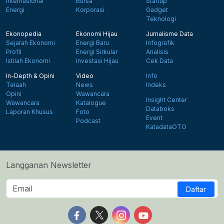
Internasional
Bursa
Startup
Energi
Korporasi
Gadget
Teknologi
Ekonopedia
Ekonomi Hijau
Jurnalisme Data
Sejarah Ekonomi
Energi Baru
Infografik
Profil
Energi Sirkular
Analisis
Istilah Ekonomi
Investasi Hijau
Cek Data
In-Depth & Opini
Video
Info
Telaah
News
Indeks
Opini
Wawancara
Insight Center
Wawancara
Katalogue
Databoks
Laporan Khusus
Foto
Event
Podcast
KatadataOTO
Langganan Newsletter
Daftar
Follow us on Facebook
Follow us on X
Follow us on Instagram
Follow us on Yout