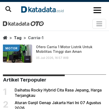
Carria 1
Berita Terbaru
Home
Tag
Carria-1
Ofero Carria 1 Motor Listrik Untuk
MOTOR
Mobilitas Tinggi dan Aman
05 Juli 2026, 16:57 WIB
Artikel Terpopuler
1
Daihatsu Rocky Hybrid Cita Rasa Jepang, Harga
Terjangkau
2
Aturan Ganjil Genap Jakarta Hari Ini 07 Agustus
2026