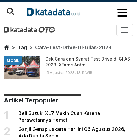
Cara Test Drive Di Giias 2023
Berita Terbaru
Home
Tag
Cara-Test-Drive-Di-Giias-2023
Cek Cara dan Syarat Test Drive di GIIAS
MOBIL
2023, XForce Antre
15 Agustus 2023, 13:11 WIB
Artikel Terpopuler
1
Beli Suzuki XL7 Makin Cuan Karena
Perawatannya Hemat
2
Ganjil Genap Jakarta Hari Ini 06 Agustus 2026,
Ada Denda Segini