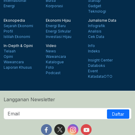
Internasional
Bursa
Startup
Energi
Korporasi
Gadget
Teknologi
Ekonopedia
Ekonomi Hijau
Jurnalisme Data
Sejarah Ekonomi
Energi Baru
Infografik
Profil
Energi Sirkular
Analisis
Istilah Ekonomi
Investasi Hijau
Cek Data
In-Depth & Opini
Video
Info
Telaah
News
Indeks
Opini
Wawancara
Insight Center
Wawancara
Katalogue
Databoks
Laporan Khusus
Foto
Event
Podcast
KatadataOTO
Langganan Newsletter
Daftar
Follow us on Facebook
Follow us on X
Follow us on Instagram
Follow us on Yout