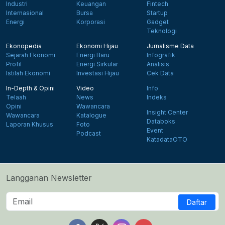
Industri
Keuangan
Fintech
Internasional
Bursa
Startup
Energi
Korporasi
Gadget
Teknologi
Ekonopedia
Ekonomi Hijau
Jurnalisme Data
Sejarah Ekonomi
Energi Baru
Infografik
Profil
Energi Sirkular
Analisis
Istilah Ekonomi
Investasi Hijau
Cek Data
In-Depth & Opini
Video
Info
Telaah
News
Indeks
Opini
Wawancara
Insight Center
Wawancara
Katalogue
Databoks
Laporan Khusus
Foto
Event
Podcast
KatadataOTO
Langganan Newsletter
Daftar
Follow us on Facebook
Follow us on X
Follow us on Instagram
Follow us on Yout