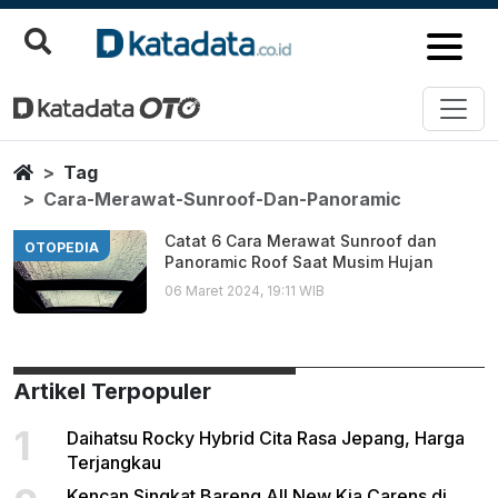
Cara Merawat Sunroof Dan Pan
Berita Terbaru
Home
Tag
Cara-Merawat-Sunroof-Dan-Panoramic
Catat 6 Cara Merawat Sunroof dan
OTOPEDIA
Panoramic Roof Saat Musim Hujan
06 Maret 2024, 19:11 WIB
Artikel Terpopuler
1
Daihatsu Rocky Hybrid Cita Rasa Jepang, Harga
Terjangkau
Kencan Singkat Bareng All New Kia Carens di