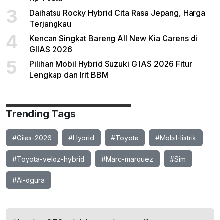
3
Daihatsu Rocky Hybrid Cita Rasa Jepang, Harga
Terjangkau
4
Kencan Singkat Bareng All New Kia Carens di
GIIAS 2026
5
Pilihan Mobil Hybrid Suzuki GIIAS 2026 Fitur
Lengkap dan Irit BBM
Trending Tags
#Giias-2026
#Hybrid
#Toyota
#Mobil-listrik
#Toyota-veloz-hybrid
#Marc-marquez
#Sim
#Ai-ogura