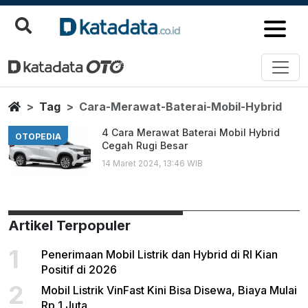
Cara Merawat Baterai Mobil Hyb
Berita Terbaru
Home
Tag
Cara-Merawat-Baterai-Mobil-Hybrid
4 Cara Merawat Baterai Mobil Hybrid
OTOPEDIA
Cegah Rugi Besar
14 Maret 2024, 13:46 WIB
Artikel Terpopuler
1
Penerimaan Mobil Listrik dan Hybrid di RI Kian
Positif di 2026
2
Mobil Listrik VinFast Kini Bisa Disewa, Biaya Mulai
Rp 1 Juta