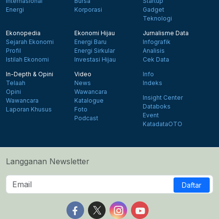
Internasional
Bursa
Startup
Energi
Korporasi
Gadget
Teknologi
Ekonopedia
Ekonomi Hijau
Jurnalisme Data
Sejarah Ekonomi
Energi Baru
Infografik
Profil
Energi Sirkular
Analisis
Istilah Ekonomi
Investasi Hijau
Cek Data
In-Depth & Opini
Video
Info
Telaah
News
Indeks
Opini
Wawancara
Insight Center
Wawancara
Katalogue
Databoks
Laporan Khusus
Foto
Event
Podcast
KatadataOTO
Langganan Newsletter
Daftar
Follow us on Facebook
Follow us on X
Follow us on Instagram
Follow us on Yout