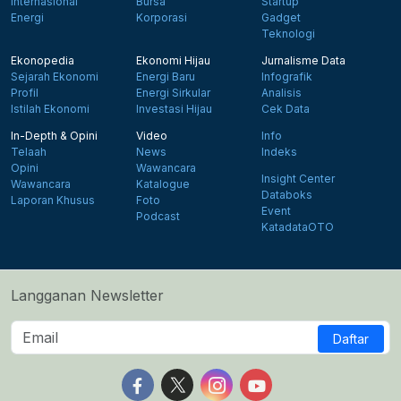
Internasional
Bursa
Startup
Energi
Korporasi
Gadget
Teknologi
Ekonopedia
Ekonomi Hijau
Jurnalisme Data
Sejarah Ekonomi
Energi Baru
Infografik
Profil
Energi Sirkular
Analisis
Istilah Ekonomi
Investasi Hijau
Cek Data
In-Depth & Opini
Video
Info
Telaah
News
Indeks
Opini
Wawancara
Insight Center
Wawancara
Katalogue
Databoks
Laporan Khusus
Foto
Event
Podcast
KatadataOTO
Langganan Newsletter
Daftar
Follow us on Facebook
Follow us on X
Follow us on Instagram
Follow us on Yout