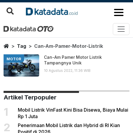
Can Am Pamer Motor Listrik
Berita Terbaru
Home
Tag
Can-Am-Pamer-Motor-Listrik
Can-Am Pamer Motor Listrik
MOTOR
Tampangnya Unik
10 Agustus 2022, 11:36 WIB
Artikel Terpopuler
1
Mobil Listrik VinFast Kini Bisa Disewa, Biaya Mulai
Rp 1 Juta
2
Penerimaan Mobil Listrik dan Hybrid di RI Kian
Positif di 2026