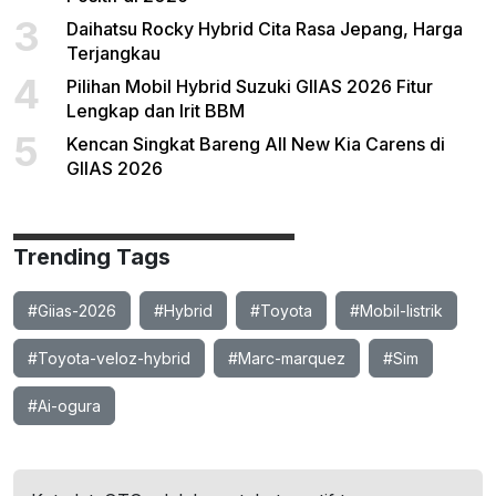
3
Daihatsu Rocky Hybrid Cita Rasa Jepang, Harga
Terjangkau
4
Pilihan Mobil Hybrid Suzuki GIIAS 2026 Fitur
Lengkap dan Irit BBM
5
Kencan Singkat Bareng All New Kia Carens di
GIIAS 2026
Trending Tags
#Giias-2026
#Hybrid
#Toyota
#Mobil-listrik
#Toyota-veloz-hybrid
#Marc-marquez
#Sim
#Ai-ogura