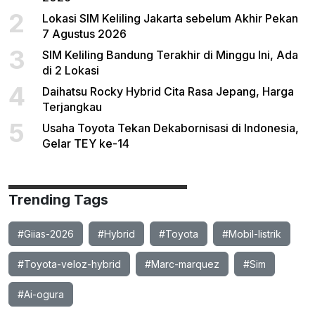
2
Lokasi SIM Keliling Jakarta sebelum Akhir Pekan
7 Agustus 2026
3
SIM Keliling Bandung Terakhir di Minggu Ini, Ada
di 2 Lokasi
4
Daihatsu Rocky Hybrid Cita Rasa Jepang, Harga
Terjangkau
5
Usaha Toyota Tekan Dekabornisasi di Indonesia,
Gelar TEY ke-14
Trending Tags
#Giias-2026
#Hybrid
#Toyota
#Mobil-listrik
#Toyota-veloz-hybrid
#Marc-marquez
#Sim
#Ai-ogura