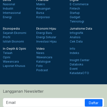
Nasional
Makro
E-Commerce
Industri
Keuangan
Fintech
Internasional
Bursa
Startup
Energi
Korporasi
Gadget
Teknologi
Ekonopedia
Ekonomi Hijau
Jurnalisme Data
Sejarah Ekonomi
Energi Baru
Infografik
Profil
Energi Sirkular
Analisis
Istilah Ekonomi
Investasi Hijau
Cek Data
In-Depth & Opini
Video
Info
Telaah
News
Indeks
Opini
Wawancara
Insight Center
Wawancara
Katalogue
Databoks
Laporan Khusus
Foto
Event
Podcast
KatadataOTO
Langganan Newsletter
Daftar