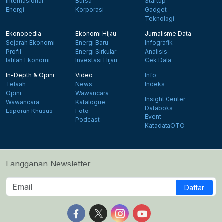
Internasional
Bursa
Startup
Energi
Korporasi
Gadget
Teknologi
Ekonopedia
Ekonomi Hijau
Jurnalisme Data
Sejarah Ekonomi
Energi Baru
Infografik
Profil
Energi Sirkular
Analisis
Istilah Ekonomi
Investasi Hijau
Cek Data
In-Depth & Opini
Video
Info
Telaah
News
Indeks
Opini
Wawancara
Insight Center
Wawancara
Katalogue
Databoks
Laporan Khusus
Foto
Event
Podcast
KatadataOTO
Langganan Newsletter
Daftar
Follow us on Facebook
Follow us on X
Follow us on Instagram
Follow us on Yout