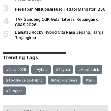
3
Persiapan Mitsubishi Fuso Hadapi Mandatori B50
4
TAF Gandeng OJK Gelar Literasi Keuangan di
GIIAS 2026
5
Daihatsu Rocky Hybrid Cita Rasa Jepang, Harga
Terjangkau
Trending Tags
#Giias-2026
#Hybrid
#Toyota
#Mobil-listrik
#Toyota-veloz-hybrid
#Marc-marquez
#Sim
#Ai-ogura