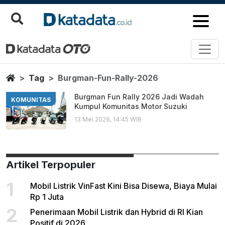
Burgman Fun Rally 2026
Berita Terbaru
Home
Tag
Burgman-Fun-Rally-2026
Burgman Fun Rally 2026 Jadi Wadah
KOMUNITAS
Kumpul Komunitas Motor Suzuki
13 Mei 2026, 14:45 WIB
Artikel Terpopuler
1
Mobil Listrik VinFast Kini Bisa Disewa, Biaya Mulai
Rp 1 Juta
2
Penerimaan Mobil Listrik dan Hybrid di RI Kian
Positif di 2026