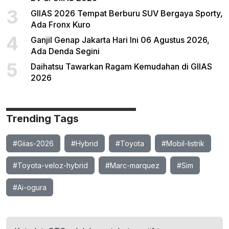
3
GIIAS 2026 Tempat Berburu SUV Bergaya Sporty,
Ada Fronx Kuro
4
Ganjil Genap Jakarta Hari Ini 06 Agustus 2026,
Ada Denda Segini
5
Daihatsu Tawarkan Ragam Kemudahan di GIIAS
2026
Trending Tags
#Giias-2026
#Hybrid
#Toyota
#Mobil-listrik
#Toyota-veloz-hybrid
#Marc-marquez
#Sim
#Ai-ogura