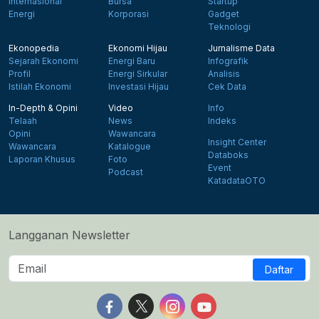
Internasional
Bursa
Startup
Energi
Korporasi
Gadget
Teknologi
Ekonopedia
Ekonomi Hijau
Jurnalisme Data
Sejarah Ekonomi
Energi Baru
Infografik
Profil
Energi Sirkular
Analisis
Istilah Ekonomi
Investasi Hijau
Cek Data
In-Depth & Opini
Video
Info
Telaah
News
Indeks
Opini
Wawancara
Insight Center
Wawancara
Katalogue
Databoks
Laporan Khusus
Foto
Event
Podcast
KatadataOTO
Langganan Newsletter
Daftar
Follow us on Facebook
Follow us on X
Follow us on Instagram
Follow us on Yout