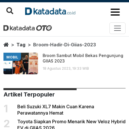
Broom Hadir Di Giias 2023
Berita Terbaru
Home
Tag
Broom-Hadir-Di-Giias-2023
Broom Sambut Mobil Bekas Pengunjung
MOBIL
GIIAS 2023
18 Agustus 2023, 19:33 WIB
Artikel Terpopuler
1
Beli Suzuki XL7 Makin Cuan Karena
Perawatannya Hemat
2
Toyota Siapkan Promo Menarik New Veloz Hybrid
EV di GIIAS 2026