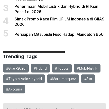
3
Penerimaan Mobil Listrik dan Hybrid di RI Kian
Positif di 2026
4
Simak Promo Kaca Film UFILM Indonesia di GIIAS
2026
5
Persiapan Mitsubishi Fuso Hadapi Mandatori B50
Trending Tags
#Giias-2026
#Hybrid
#Toyota
#Mobil-listrik
#Toyota-veloz-hybrid
#Marc-marquez
#Sim
#Ai-ogura