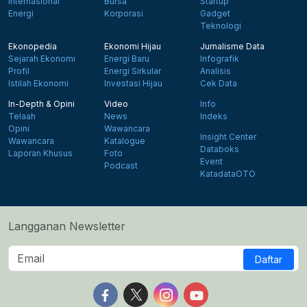
Internasional
Bursa
Startup
Energi
Korporasi
Gadget
Teknologi
Ekonopedia
Ekonomi Hijau
Jurnalisme Data
Sejarah Ekonomi
Energi Baru
Infografik
Profil
Energi Sirkular
Analisis
Istilah Ekonomi
Investasi Hijau
Cek Data
In-Depth & Opini
Video
Info
Telaah
News
Indeks
Opini
Wawancara
Insight Center
Wawancara
Katalogue
Databoks
Laporan Khusus
Foto
Event
Podcast
KatadataOTO
Langganan Newsletter
Daftar
Follow us on Facebook
Follow us on X
Follow us on Instagram
Follow us on Yout