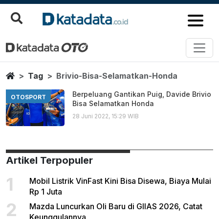
Brivio Bisa Selamatkan Honda
Berita Terbaru
Home
Tag
Brivio-Bisa-Selamatkan-Honda
Berpeluang Gantikan Puig, Davide Brivio
OTOSPORT
Bisa Selamatkan Honda
28 Juni 2022, 15:29 WIB
Artikel Terpopuler
1
Mobil Listrik VinFast Kini Bisa Disewa, Biaya Mulai
Rp 1 Juta
2
Mazda Luncurkan Oli Baru di GIIAS 2026, Catat
Keunggulannya