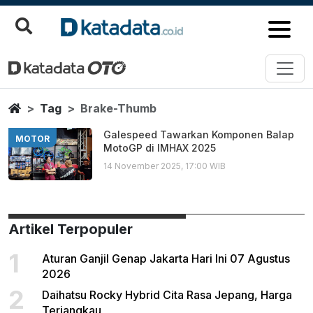
Brake Thumb
Berita Terbaru
Home
Tag
Brake-Thumb
Galespeed Tawarkan Komponen Balap
MOTOR
MotoGP di IMHAX 2025
14 November 2025, 17:00 WIB
Artikel Terpopuler
1
Aturan Ganjil Genap Jakarta Hari Ini 07 Agustus
2026
2
Daihatsu Rocky Hybrid Cita Rasa Jepang, Harga
Terjangkau