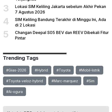
3
Lokasi SIM Keliling Jakarta sebelum Akhir Pekan
7 Agustus 2026
4
SIM Keliling Bandung Terakhir di Minggu Ini, Ada
di 2 Lokasi
5
Changan Deepal S05 BEV dan REEV Dibekali Fitur
Pintar
Trending Tags
#Giias-2026
#Hybrid
#Toyota
#Mobil-listrik
#Toyota-veloz-hybrid
#Marc-marquez
#Sim
#Ai-ogura