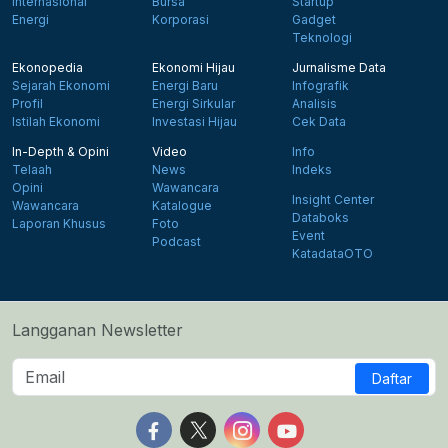
Internasional
Bursa
Startup
Energi
Korporasi
Gadget
Teknologi
Ekonopedia
Ekonomi Hijau
Jurnalisme Data
Sejarah Ekonomi
Energi Baru
Infografik
Profil
Energi Sirkular
Analisis
Istilah Ekonomi
Investasi Hijau
Cek Data
In-Depth & Opini
Video
Info
Telaah
News
Indeks
Opini
Wawancara
Insight Center
Wawancara
Katalogue
Databoks
Laporan Khusus
Foto
Event
Podcast
KatadataOTO
Langganan Newsletter
Daftar
Follow us on Facebook
Follow us on X
Follow us on Instagram
Follow us on Yout