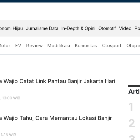
onomi Hijau
Jurnalisme Data
In-Depth & Opini
Otomotif
Video
Po
Motor
EV
Review
Modifikasi
Komunitas
Otosport
Otope
Wajib Catat Link Pantau Banjir Jakarta Hari
Art
, 13:00 WIB
1
 Wajib Tahu, Cara Memantau Lokasi Banjir
2
3
21:36 WIB