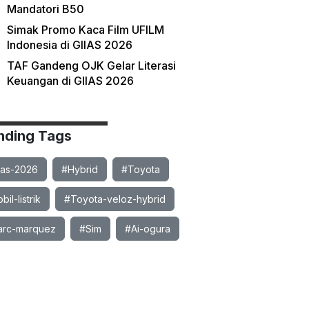
Mandatori B50
Simak Promo Kaca Film UFILM
Indonesia di GIIAS 2026
TAF Gandeng OJK Gelar Literasi
Keuangan di GIIAS 2026
nding Tags
ias-2026
#Hybrid
#Toyota
il-listrik
#Toyota-veloz-hybrid
rc-marquez
#Sim
#Ai-ogura