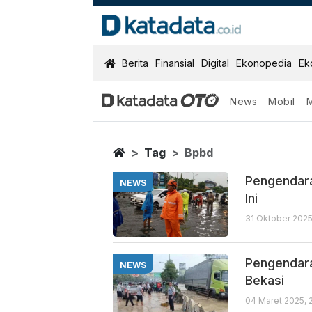
KatadataOTO
Berita
Finansial
Digital
Ekonopedia
Ek
News
Mobil
Bpbd
Berita Terbaru
Home
Tag
Bpbd
Pengendara 
NEWS
Ini
31 Oktober 2025
Pengendara
NEWS
Bekasi
04 Maret 2025, 