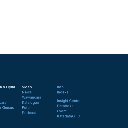
h & Opini
Video
Info
News
Indeks
Wawancara
Insight Center
ara
Katalogue
Databoks
n Khusus
Foto
Event
Podcast
KatadataOTO