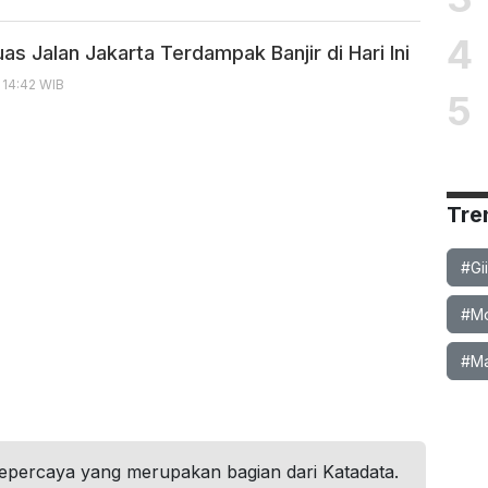
4
as Jalan Jakarta Terdampak Banjir di Hari Ini
 14:42 WIB
5
Tre
#Gi
#Mob
#Ma
tepercaya yang merupakan bagian dari Katadata.