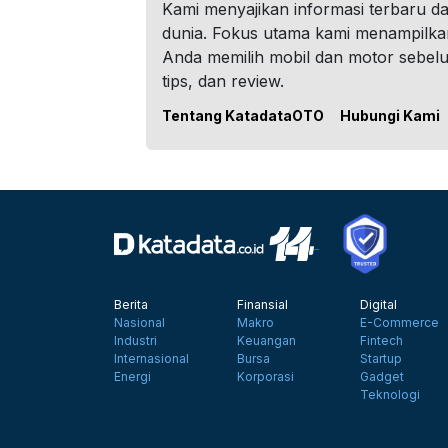
Kami menyajikan informasi terbaru dar
dunia. Fokus utama kami menampilka
Anda memilih mobil dan motor sebel
tips, dan review.
Tentang KatadataOTO
Hubungi Kami
Berita
Finansial
Digital
Nasional
Makro
E-Commerce
Industri
Keuangan
Fintech
Internasional
Bursa
Startup
Energi
Korporasi
Gadget
Teknologi