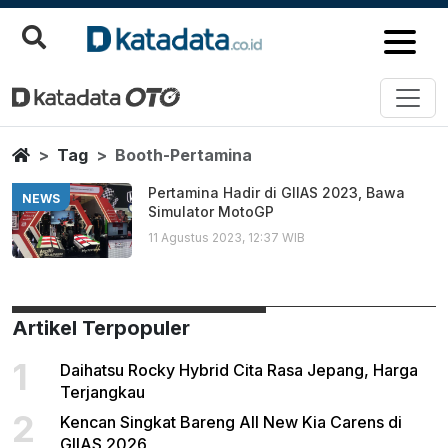
Booth Pertamina
Berita Terbaru
Home
Tag
Booth-Pertamina
Pertamina Hadir di GIIAS 2023, Bawa
NEWS
Simulator MotoGP
11 Agustus 2023, 12:37 WIB
Artikel Terpopuler
1
Daihatsu Rocky Hybrid Cita Rasa Jepang, Harga
Terjangkau
2
Kencan Singkat Bareng All New Kia Carens di
GIIAS 2026