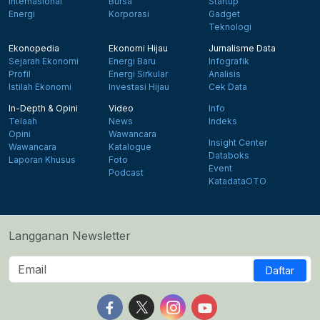
Internasional
Bursa
Startup
Energi
Korporasi
Gadget
Teknologi
Ekonopedia
Ekonomi Hijau
Jurnalisme Data
Sejarah Ekonomi
Energi Baru
Infografik
Profil
Energi Sirkular
Analisis
Istilah Ekonomi
Investasi Hijau
Cek Data
In-Depth & Opini
Video
Info
Telaah
News
Indeks
Opini
Wawancara
Insight Center
Wawancara
Katalogue
Databoks
Laporan Khusus
Foto
Event
Podcast
KatadataOTO
Langganan Newsletter
Daftar
Follow us on Facebook
Follow us on X
Follow us on Instagram
Follow us on Yout