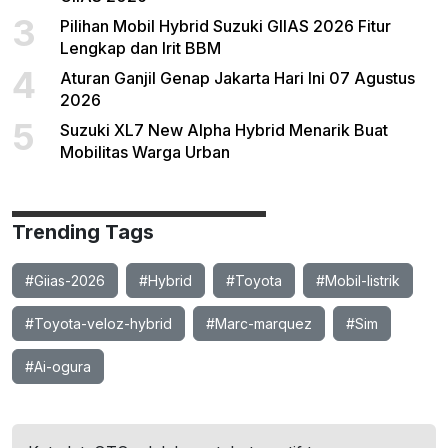
3
Pilihan Mobil Hybrid Suzuki GIIAS 2026 Fitur
Lengkap dan Irit BBM
4
Aturan Ganjil Genap Jakarta Hari Ini 07 Agustus
2026
5
Suzuki XL7 New Alpha Hybrid Menarik Buat
Mobilitas Warga Urban
Trending Tags
#Giias-2026
#Hybrid
#Toyota
#Mobil-listrik
#Toyota-veloz-hybrid
#Marc-marquez
#Sim
#Ai-ogura