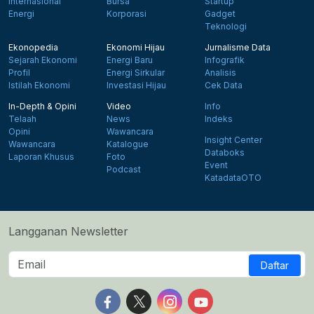
Internasional
Bursa
Startup
Energi
Korporasi
Gadget
Teknologi
Ekonopedia
Ekonomi Hijau
Jurnalisme Data
Sejarah Ekonomi
Energi Baru
Infografik
Profil
Energi Sirkular
Analisis
Istilah Ekonomi
Investasi Hijau
Cek Data
In-Depth & Opini
Video
Info
Telaah
News
Indeks
Opini
Wawancara
Insight Center
Wawancara
Katalogue
Databoks
Laporan Khusus
Foto
Event
Podcast
KatadataOTO
Langganan Newsletter
Daftar
Follow us on Facebook
Follow us on X
Follow us on Instagram
Follow us on Yout