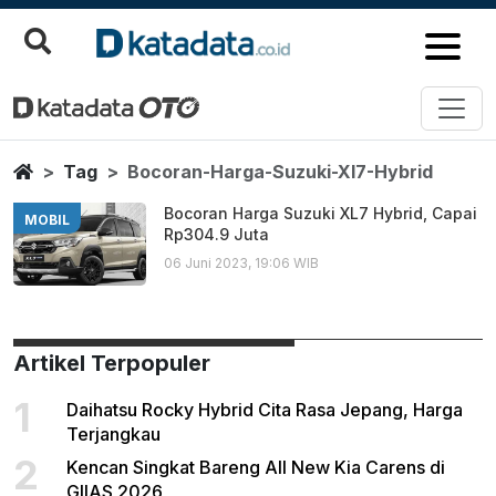
Bocoran Harga Suzuki Xl7 Hybri
Berita Terbaru
Home
Tag
Bocoran-Harga-Suzuki-Xl7-Hybrid
Bocoran Harga Suzuki XL7 Hybrid, Capai
MOBIL
Rp304.9 Juta
06 Juni 2023, 19:06 WIB
Artikel Terpopuler
1
Daihatsu Rocky Hybrid Cita Rasa Jepang, Harga
Terjangkau
2
Kencan Singkat Bareng All New Kia Carens di
GIIAS 2026