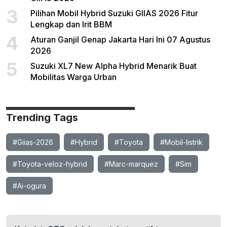
3
Pilihan Mobil Hybrid Suzuki GIIAS 2026 Fitur
Lengkap dan Irit BBM
4
Aturan Ganjil Genap Jakarta Hari Ini 07 Agustus
2026
5
Suzuki XL7 New Alpha Hybrid Menarik Buat
Mobilitas Warga Urban
Trending Tags
#Giias-2026
#Hybrid
#Toyota
#Mobil-listrik
#Toyota-veloz-hybrid
#Marc-marquez
#Sim
#Ai-ogura