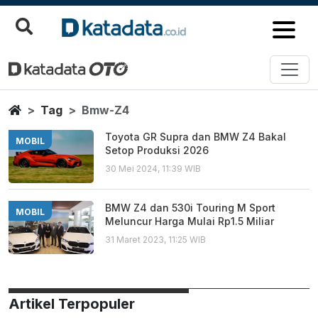
Bmw Z4
Berita Terbaru
Home
Tag
Bmw-Z4
Toyota GR Supra dan BMW Z4 Bakal
MOBIL
Setop Produksi 2026
30 Mei 2024, 11:39 WIB
BMW Z4 dan 530i Touring M Sport
MOBIL
Meluncur Harga Mulai Rp1.5 Miliar
31 Maret 2023, 11:25 WIB
Artikel Terpopuler