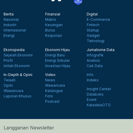
Berita
Finansial
Digital
Nasional
Makro
E-Commerce
Industri
Keuangan
Fintech
Internasional
Bursa
Startup
Energi
Korporasi
Gadget
Teknologi
Ekonopedia
Ekonomi Hijau
Jurnalisme Data
Sejarah Ekonomi
Energi Baru
Infografik
Profil
Energi Sirkular
Analisis
Istilah Ekonomi
Investasi Hijau
Cek Data
In-Depth & Opini
Video
Info
Telaah
News
Indeks
Opini
Wawancara
Insight Center
Wawancara
Katalogue
Databoks
Laporan Khusus
Foto
Event
Podcast
KatadataOTO
Langganan Newsletter