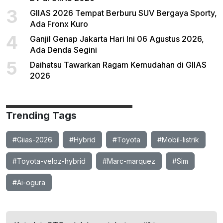
3
GIIAS 2026 Tempat Berburu SUV Bergaya Sporty,
Ada Fronx Kuro
4
Ganjil Genap Jakarta Hari Ini 06 Agustus 2026,
Ada Denda Segini
5
Daihatsu Tawarkan Ragam Kemudahan di GIIAS
2026
Trending Tags
#Giias-2026
#Hybrid
#Toyota
#Mobil-listrik
#Toyota-veloz-hybrid
#Marc-marquez
#Sim
#Ai-ogura