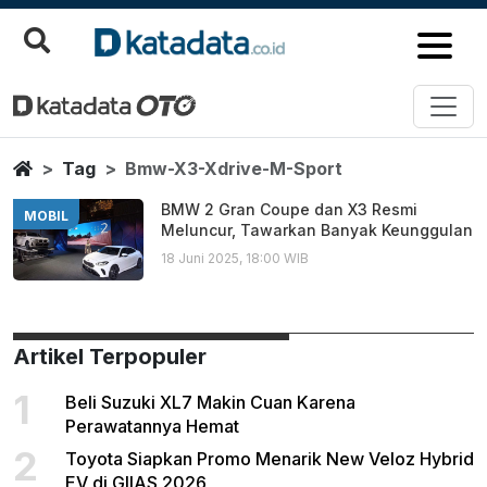
Bmw X3 Xdrive M Sport
Berita Terbaru
Home
Tag
Bmw-X3-Xdrive-M-Sport
BMW 2 Gran Coupe dan X3 Resmi
MOBIL
Meluncur, Tawarkan Banyak Keunggulan
18 Juni 2025, 18:00 WIB
Artikel Terpopuler
1
Beli Suzuki XL7 Makin Cuan Karena
Perawatannya Hemat
2
Toyota Siapkan Promo Menarik New Veloz Hybrid
EV di GIIAS 2026