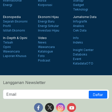
Internasional
Bursa
Startup
Energi
Korporasi
Gadget
Teknologi
Ekonopedia
Ekonomi Hijau
Jurnalisme Data
Sejarah Ekonomi
Energi Baru
Infografik
Profil
Energi Sirkular
Analisis
Istilah Ekonomi
Investasi Hijau
Cek Data
In-Depth & Opini
Video
Info
Telaah
News
Indeks
Opini
Wawancara
Insight Center
Wawancara
Katalogue
Databoks
Laporan Khusus
Foto
Event
Podcast
KatadataOTO
Langganan Newsletter
Daftar
Follow us on Facebook
Follow us on X
Follow us on Instagram
Follow us on Yout