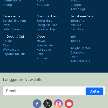
Internasional
Bursa
Startup
Energi
Korporasi
Gadget
Teknologi
Ekonopedia
Ekonomi Hijau
Jurnalisme Data
Sejarah Ekonomi
Energi Baru
Infografik
Profil
Energi Sirkular
Analisis
Istilah Ekonomi
Investasi Hijau
Cek Data
In-Depth & Opini
Video
Info
Telaah
News
Indeks
Opini
Wawancara
Insight Center
Wawancara
Katalogue
Databoks
Laporan Khusus
Foto
Event
Podcast
KatadataOTO
Langganan Newsletter
Daftar
Follow us on Facebook
Follow us on X
Follow us on Instagram
Follow us on Yout