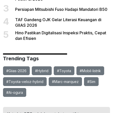
3
Persiapan Mitsubishi Fuso Hadapi Mandatori B50
4
TAF Gandeng OJK Gelar Literasi Keuangan di
GIIAS 2026
5
Hino Pastikan Digitalisasi Inspeksi Praktis, Cepat
dan Efisien
Trending Tags
#Giias-2026
#Hybrid
#Toyota
#Mobil-listrik
#Toyota-veloz-hybrid
#Marc-marquez
#Sim
#Ai-ogura