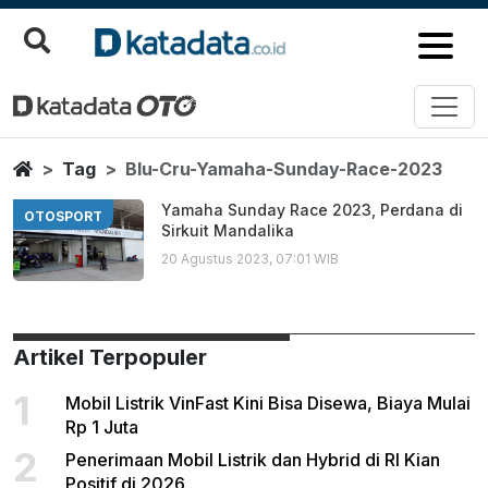
Blu Cru Yamaha Sunday Race 2
Berita Terbaru
Home
Tag
Blu-Cru-Yamaha-Sunday-Race-2023
Yamaha Sunday Race 2023, Perdana di
OTOSPORT
Sirkuit Mandalika
20 Agustus 2023, 07:01 WIB
Artikel Terpopuler
1
Mobil Listrik VinFast Kini Bisa Disewa, Biaya Mulai
Rp 1 Juta
2
Penerimaan Mobil Listrik dan Hybrid di RI Kian
Positif di 2026