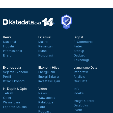
Berita
Finansial
Digital
Nasional
Makro
E-Commerce
Industri
Keuangan
Fintech
Internasional
Bursa
Startup
Energi
Korporasi
Gadget
Teknologi
Ekonopedia
Ekonomi Hijau
Jurnalisme Data
Sejarah Ekonomi
Energi Baru
Infografik
Profil
Energi Sirkular
Analisis
Istilah Ekonomi
Investasi Hijau
Cek Data
In-Depth & Opini
Video
Info
Telaah
News
Indeks
Opini
Wawancara
Insight Center
Wawancara
Katalogue
Databoks
Laporan Khusus
Foto
Event
Podcast