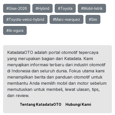
#Giias-2026
#Hybrid
#Toyota
#Mobil-listrik
#Toyota-veloz-hybrid
#Marc-marquez
#Sim
#Ai-ogura
KatadataOTO adalah portal otomotif tepercaya
yang merupakan bagian dari Katadata. Kami
menyajikan informasi terbaru dari industri otomotif
di Indonesia dan seluruh dunia. Fokus utama kami
menampilkan berita dan panduan otomotif untuk
membantu Anda memilih mobil dan motor sebelum
memutuskan untuk membeli, lewat ulasan, tips,
dan review.
Tentang KatadataOTO
Hubungi Kami