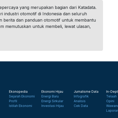
tepercaya yang merupakan bagian dari Katadata.
i industri otomotif di Indonesia dan seluruh
n berita dan panduan otomotif untuk membantu
um memutuskan untuk membeli, lewat ulasan,
Ekonopedia
Ekonomi Hijau
Jurnalisme Data
In-Dept
Sejarah Ekonomi
Energi Baru
Infografik
Telaah
Profil
Energi Sirkular
Analisis
Opini
Istilah Ekonomi
Investasi Hijau
Cek Data
Wawanc
Lapora