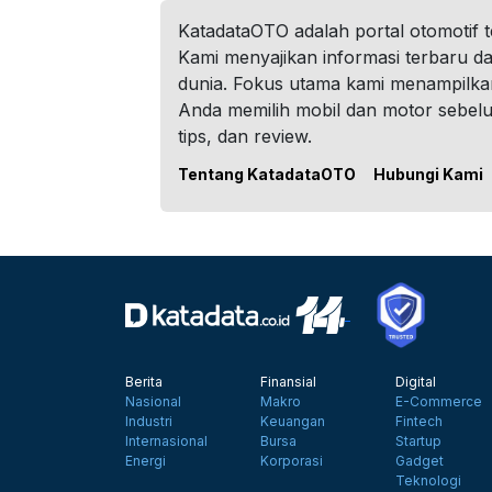
KatadataOTO adalah portal otomotif 
Kami menyajikan informasi terbaru dar
dunia. Fokus utama kami menampilka
Anda memilih mobil dan motor sebel
tips, dan review.
Tentang KatadataOTO
Hubungi Kami
Berita
Finansial
Digital
Nasional
Makro
E-Commerce
Industri
Keuangan
Fintech
Internasional
Bursa
Startup
Energi
Korporasi
Gadget
Teknologi