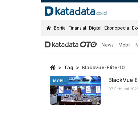
KatadataOTO
Berita
Finansial
Digital
Ekonopedia
Ek
News
Mobil
Blackvue Elite 
Berita Terbaru
Home
Tag
Blackvue-Elite-10
BlackVue El
MOBIL
07 Februari 202