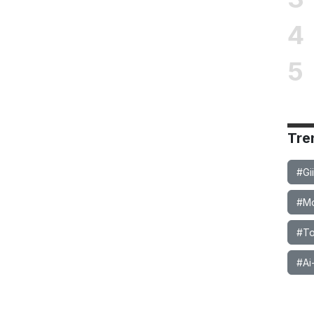
4
5
Tre
#Gi
#Mob
#To
#Ai