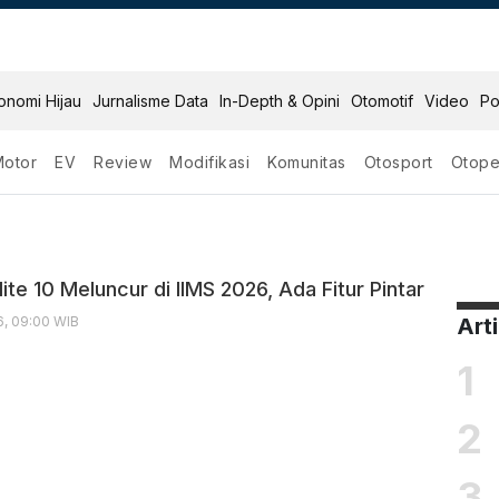
onomi Hijau
Jurnalisme Data
In-Depth & Opini
Otomotif
Video
Po
Motor
EV
Review
Modifikasi
Komunitas
Otosport
Otope
10
ite 10 Meluncur di IIMS 2026, Ada Fitur Pintar
6, 09:00 WIB
Art
1
2
3