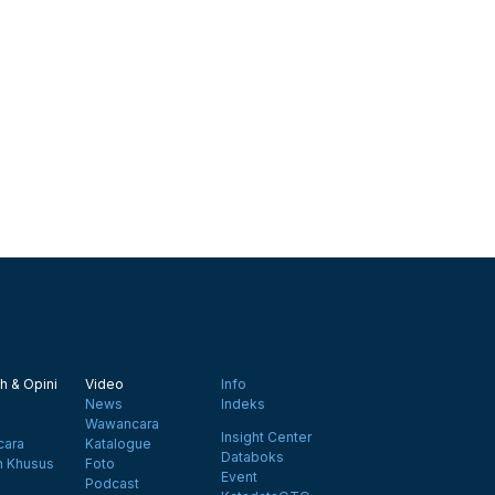
h & Opini
Video
Info
News
Indeks
Wawancara
Insight Center
ara
Katalogue
Databoks
n Khusus
Foto
Event
Podcast