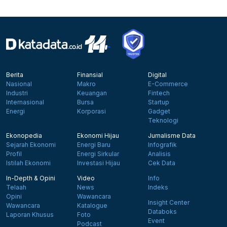
Berita
Finansial
Digital
Nasional
Makro
E-Commerce
Industri
Keuangan
Fintech
Internasional
Bursa
Startup
Energi
Korporasi
Gadget
Teknologi
Ekonopedia
Ekonomi Hijau
Jurnalisme Data
Sejarah Ekonomi
Energi Baru
Infografik
Profil
Energi Sirkular
Analisis
Istilah Ekonomi
Investasi Hijau
Cek Data
In-Depth & Opini
Video
Info
Telaah
News
Indeks
Opini
Wawancara
Insight Center
Wawancara
Katalogue
Databoks
Laporan Khusus
Foto
Event
Podcast