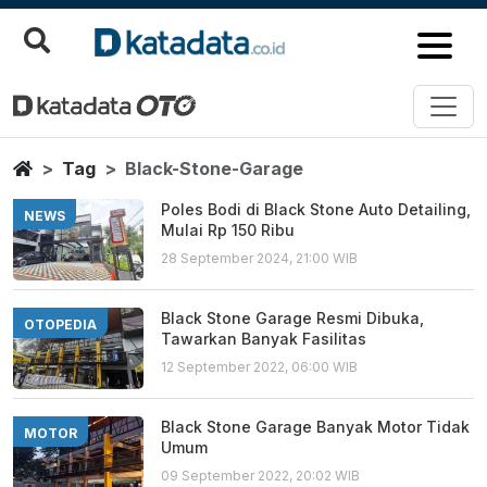
Black Stone Garage
Berita Terbaru
Home
Tag
Black-Stone-Garage
Poles Bodi di Black Stone Auto Detailing,
NEWS
Mulai Rp 150 Ribu
28 September 2024, 21:00 WIB
Black Stone Garage Resmi Dibuka,
OTOPEDIA
Tawarkan Banyak Fasilitas
12 September 2022, 06:00 WIB
Black Stone Garage Banyak Motor Tidak
MOTOR
Umum
09 September 2022, 20:02 WIB