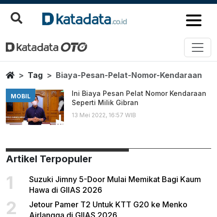
Biaya Pesan Pelat Nomor Kenda
Berita Terbaru
Home
Tag
Biaya-Pesan-Pelat-Nomor-Kendaraan
Ini Biaya Pesan Pelat Nomor Kendaraan
MOBIL
Seperti Milik Gibran
13 Mei 2022, 16:57 WIB
Artikel Terpopuler
1
Suzuki Jimny 5-Door Mulai Memikat Bagi Kaum
Hawa di GIIAS 2026
2
Jetour Pamer T2 Untuk KTT G20 ke Menko
Airlangga di GIIAS 2026