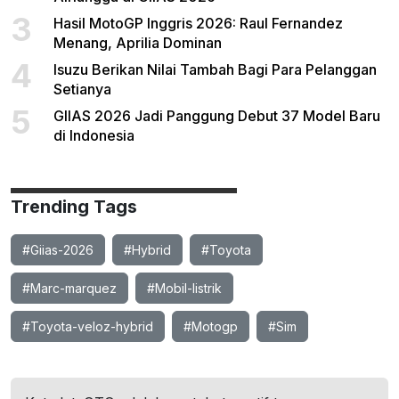
3
Hasil MotoGP Inggris 2026: Raul Fernandez
Menang, Aprilia Dominan
4
Isuzu Berikan Nilai Tambah Bagi Para Pelanggan
Setianya
5
GIIAS 2026 Jadi Panggung Debut 37 Model Baru
di Indonesia
Trending Tags
#Giias-2026
#Hybrid
#Toyota
#Marc-marquez
#Mobil-listrik
#Toyota-veloz-hybrid
#Motogp
#Sim