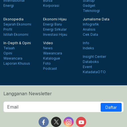
Internasional
Bursa
Startup
Energi
Korporasi
Gadget
Teknologi
Ekonopedia
Ekonomi Hijau
Jurnalisme Data
Sejarah Ekonomi
Energi Baru
Infografik
Profil
Energi Sirkular
Analisis
Istilah Ekonomi
Investasi Hijau
Cek Data
In-Depth & Opini
Video
Info
Telaah
News
Indeks
Opini
Wawancara
Insight Center
Wawancara
Katalogue
Databoks
Laporan Khusus
Foto
Event
Podcast
KatadataOTO
Langganan Newsletter
Daftar
Follow us on Facebook
Follow us on X
Follow us on Instagram
Follow us on Yout