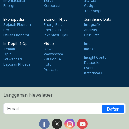
Internasional
Bursa
Startup
Energi
Korporasi
Gadget
Teknologi
Ekonopedia
Ekonomi Hijau
Jurnalisme Data
Sejarah Ekonomi
Energi Baru
Infografik
Profil
Energi Sirkular
Analisis
Istilah Ekonomi
Investasi Hijau
Cek Data
In-Depth & Opini
Video
Info
Telaah
News
Indeks
Opini
Wawancara
Insight Center
Wawancara
Katalogue
Databoks
Laporan Khusus
Foto
Event
Podcast
KatadataOTO
Langganan Newsletter
Daftar
Follow us on Facebook
Follow us on X
Follow us on Instagram
Follow us on Yout