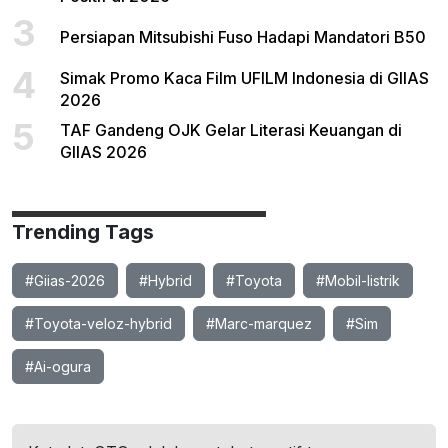
3
Persiapan Mitsubishi Fuso Hadapi Mandatori B50
4
Simak Promo Kaca Film UFILM Indonesia di GIIAS
2026
5
TAF Gandeng OJK Gelar Literasi Keuangan di
GIIAS 2026
Trending Tags
#Giias-2026
#Hybrid
#Toyota
#Mobil-listrik
#Toyota-veloz-hybrid
#Marc-marquez
#Sim
#Ai-ogura