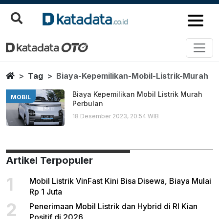
Biaya Kepemilikan Mobil Listrik
Berita Terbaru
Home
Tag
Biaya-Kepemilikan-Mobil-Listrik-Murah
Biaya Kepemilikan Mobil Listrik Murah
MOBIL
Perbulan
18 Desember 2023, 20:54 WIB
Artikel Terpopuler
1
Mobil Listrik VinFast Kini Bisa Disewa, Biaya Mulai
Rp 1 Juta
2
Penerimaan Mobil Listrik dan Hybrid di RI Kian
Positif di 2026