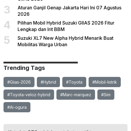
3
Aturan Ganjil Genap Jakarta Hari Ini 07 Agustus
2026
4
Pilihan Mobil Hybrid Suzuki GIIAS 2026 Fitur
Lengkap dan Irit BBM
5
Suzuki XL7 New Alpha Hybrid Menarik Buat
Mobilitas Warga Urban
Trending Tags
#Giias-2026
#Hybrid
#Toyota
#Mobil-listrik
#Toyota-veloz-hybrid
#Marc-marquez
#Sim
#Ai-ogura