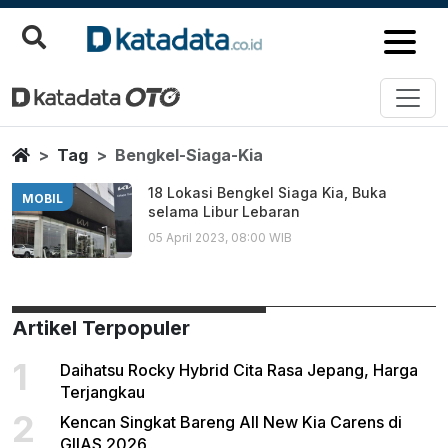
Bengkel Siaga Kia
Berita Terbaru
Home
Tag
Bengkel-Siaga-Kia
18 Lokasi Bengkel Siaga Kia, Buka
MOBIL
selama Libur Lebaran
05 April 2023, 08:00 WIB
Artikel Terpopuler
1
Daihatsu Rocky Hybrid Cita Rasa Jepang, Harga
Terjangkau
2
Kencan Singkat Bareng All New Kia Carens di
GIIAS 2026