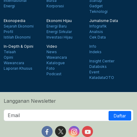
Internasional
Bursa
Startup
Energi
Korporasi
Gadget
Teknologi
Ekonopedia
Ekonomi Hijau
Jurnalisme Data
Sejarah Ekonomi
Energi Baru
Infografik
Profil
Energi Sirkular
Analisis
Istilah Ekonomi
Investasi Hijau
Cek Data
In-Depth & Opini
Video
Info
Telaah
News
Indeks
Opini
Wawancara
Insight Center
Wawancara
Katalogue
Databoks
Laporan Khusus
Foto
Event
Podcast
KatadataOTO
Langganan Newsletter
Daftar
Follow us on Facebook
Follow us on X
Follow us on Instagram
Follow us on Yout