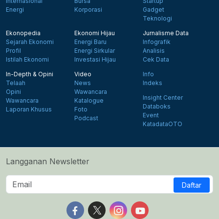
Internasional
Bursa
Startup
Energi
Korporasi
Gadget
Teknologi
Ekonopedia
Ekonomi Hijau
Jurnalisme Data
Sejarah Ekonomi
Energi Baru
Infografik
Profil
Energi Sirkular
Analisis
Istilah Ekonomi
Investasi Hijau
Cek Data
In-Depth & Opini
Video
Info
Telaah
News
Indeks
Opini
Wawancara
Insight Center
Wawancara
Katalogue
Databoks
Laporan Khusus
Foto
Event
Podcast
KatadataOTO
Langganan Newsletter
Daftar
Follow us on Facebook
Follow us on X
Follow us on Instagram
Follow us on Yout