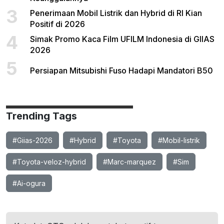
3
Penerimaan Mobil Listrik dan Hybrid di RI Kian
Positif di 2026
4
Simak Promo Kaca Film UFILM Indonesia di GIIAS
2026
5
Persiapan Mitsubishi Fuso Hadapi Mandatori B50
Trending Tags
#Giias-2026
#Hybrid
#Toyota
#Mobil-listrik
#Toyota-veloz-hybrid
#Marc-marquez
#Sim
#Ai-ogura