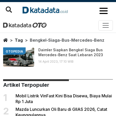
Bengkel Siaga Bus Mercedes Be
Berita Terbaru
Home
Tag
Bengkel-Siaga-Bus-Mercedes-Benz
Daimler Siapkan Bengkel Siaga Bus
OTOPEDIA
Mercedes-Benz Saat Lebaran 2023
14 April 2023, 17:10 WIB
Artikel Terpopuler
1
Mobil Listrik VinFast Kini Bisa Disewa, Biaya Mulai
Rp 1 Juta
2
Mazda Luncurkan Oli Baru di GIIAS 2026, Catat
Keunggulannya