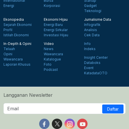
Internasional
Bursa
Startup
Energi
Korporasi
Gadget
Teknologi
Ekonopedia
Ekonomi Hijau
Jurnalisme Data
Sejarah Ekonomi
Energi Baru
Infografik
Profil
Energi Sirkular
Analisis
Istilah Ekonomi
Investasi Hijau
Cek Data
In-Depth & Opini
Video
Info
Telaah
News
Indeks
Opini
Wawancara
Insight Center
Wawancara
Katalogue
Databoks
Laporan Khusus
Foto
Event
Podcast
KatadataOTO
Langganan Newsletter
Daftar
Follow us on Facebook
Follow us on X
Follow us on Instagram
Follow us on Yout