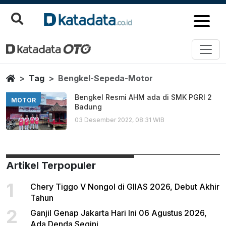
Bengkel Sepeda Motor
Berita Terbaru
Home
Tag
Bengkel-Sepeda-Motor
Bengkel Resmi AHM ada di SMK PGRI 2
MOTOR
Badung
03 Desember 2022, 08:31 WIB
Artikel Terpopuler
1
Chery Tiggo V Nongol di GIIAS 2026, Debut Akhir
Tahun
2
Ganjil Genap Jakarta Hari Ini 06 Agustus 2026,
Ada Denda Segini