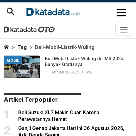
Beli Mobil Listrik Wuling
Berita Terbaru
Home
Tag
Beli-Mobil-Listrik-Wuling
Beli Mobil Listrik Wuling di IIMS 2024
MOBIL
Banyak Gratisnya
15 Februari 2024, 23:11 WIB
Artikel Terpopuler
1
Beli Suzuki XL7 Makin Cuan Karena
Perawatannya Hemat
2
Ganjil Genap Jakarta Hari Ini 06 Agustus 2026,
Ada Denda Segini