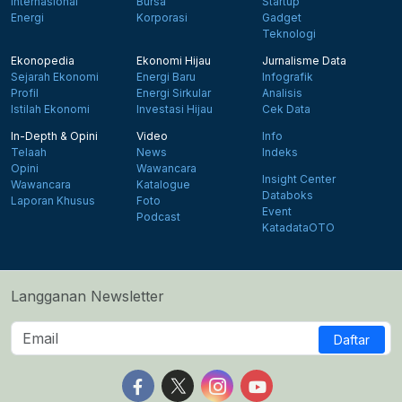
Internasional
Bursa
Startup
Energi
Korporasi
Gadget
Teknologi
Ekonopedia
Ekonomi Hijau
Jurnalisme Data
Sejarah Ekonomi
Energi Baru
Infografik
Profil
Energi Sirkular
Analisis
Istilah Ekonomi
Investasi Hijau
Cek Data
In-Depth & Opini
Video
Info
Telaah
News
Indeks
Opini
Wawancara
Insight Center
Wawancara
Katalogue
Databoks
Laporan Khusus
Foto
Event
Podcast
KatadataOTO
Langganan Newsletter
Daftar
Follow us on Facebook
Follow us on X
Follow us on Instagram
Follow us on Yout