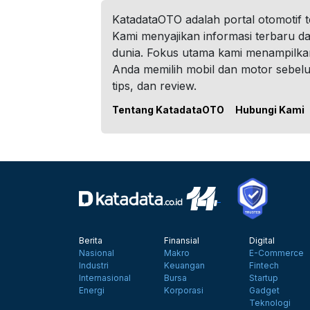
KatadataOTO adalah portal otomotif 
Kami menyajikan informasi terbaru dar
dunia. Fokus utama kami menampilka
Anda memilih mobil dan motor sebel
tips, dan review.
Tentang KatadataOTO
Hubungi Kami
Berita
Finansial
Digital
Nasional
Makro
E-Commerce
Industri
Keuangan
Fintech
Internasional
Bursa
Startup
Energi
Korporasi
Gadget
Teknologi