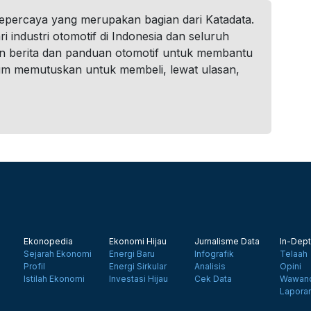
tepercaya yang merupakan bagian dari Katadata.
i industri otomotif di Indonesia dan seluruh
n berita dan panduan otomotif untuk membantu
um memutuskan untuk membeli, lewat ulasan,
Ekonopedia
Ekonomi Hijau
Jurnalisme Data
In-Dept
Sejarah Ekonomi
Energi Baru
Infografik
Telaah
Profil
Energi Sirkular
Analisis
Opini
Istilah Ekonomi
Investasi Hijau
Cek Data
Wawanc
Lapora