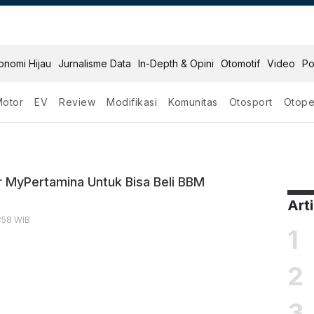
onomi Hijau
Jurnalisme Data
In-Depth & Opini
Otomotif
Video
Po
Motor
EV
Review
Modifikasi
Komunitas
Otosport
Otope
bsidi
r MyPertamina Untuk Bisa Beli BBM
Art
0:58 WIB
1
2
3