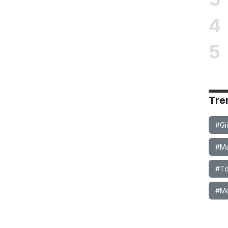
4
5
Tre
#Gi
#Ma
#To
#M