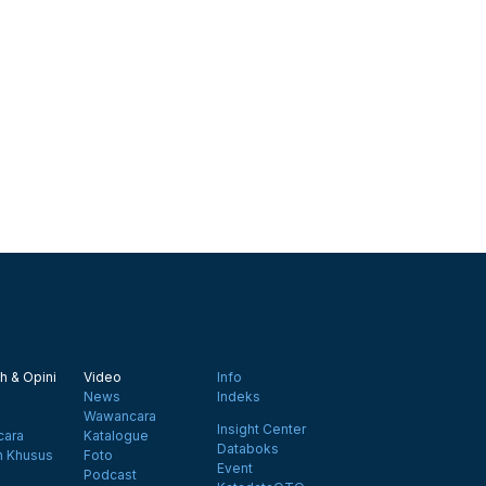
h & Opini
Video
Info
News
Indeks
Wawancara
Insight Center
ara
Katalogue
Databoks
n Khusus
Foto
Event
Podcast