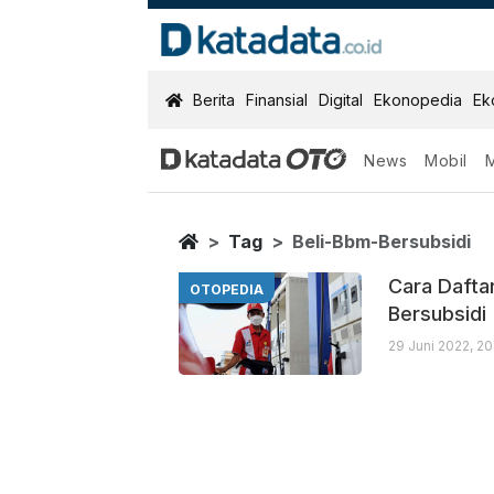
KatadataOTO
Berita
Finansial
Digital
Ekonopedia
Ek
News
Mobil
Beli Bbm Bersu
Berita Terbaru
Home
Tag
Beli-Bbm-Bersubsidi
Cara Dafta
OTOPEDIA
Bersubsidi
29 Juni 2022, 2