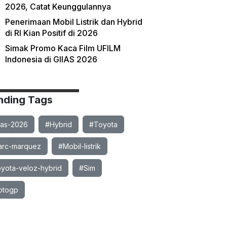
2026, Catat Keunggulannya
Penerimaan Mobil Listrik dan Hybrid
di RI Kian Positif di 2026
Simak Promo Kaca Film UFILM
Indonesia di GIIAS 2026
nding Tags
ias-2026
#Hybrid
#Toyota
rc-marquez
#Mobil-listrik
yota-veloz-hybrid
#Sim
otogp