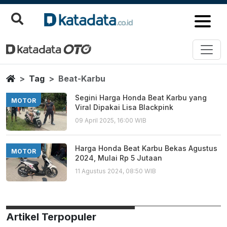
Beat Karbu
Berita Terbaru
Home
Tag
Beat-Karbu
Segini Harga Honda Beat Karbu yang
MOTOR
Viral Dipakai Lisa Blackpink
09 April 2025, 16:00 WIB
Harga Honda Beat Karbu Bekas Agustus
MOTOR
2024, Mulai Rp 5 Jutaan
11 Agustus 2024, 08:50 WIB
Artikel Terpopuler