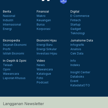
Berita
Finansial
Digital
Nasional
Makro
E-Commerce
Industri
Keuangan
Fintech
Internasional
Bursa
Startup
Energi
Korporasi
Gadget
Teknologi
Ekonopedia
Ekonomi Hijau
Jurnalisme Data
Sejarah Ekonomi
Energi Baru
Infografik
Profil
Energi Sirkular
Analisis
Istilah Ekonomi
Investasi Hijau
Cek Data
In-Depth & Opini
Video
Info
Telaah
News
Indeks
Opini
Wawancara
Insight Center
Wawancara
Katalogue
Databoks
Laporan Khusus
Foto
Event
Podcast
KatadataOTO
Langganan Newsletter