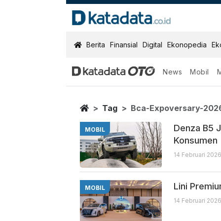
KatadataOTO
Berita
Finansial
Digital
Ekonopedia
Ek
News
Mobil
Bca Expoversa
Berita Terbaru
Home
Tag
Bca-Expoversary-202
Denza B5 J
MOBIL
Konsumen
14 Februari 2026
Lini Premi
MOBIL
14 Februari 202