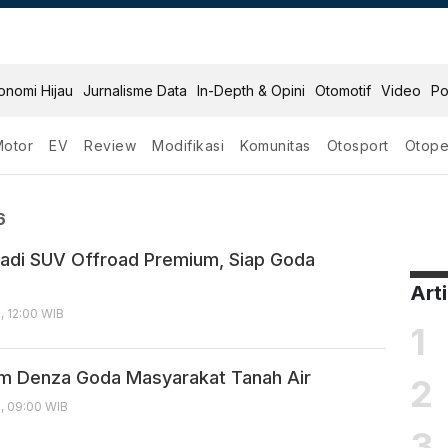
onomi Hijau
Jurnalisme Data
In-Depth & Opini
Otomotif
Video
Po
Motor
EV
Review
Modifikasi
Komunitas
Otosport
Otope
ry 2026
6
adi SUV Offroad Premium, Siap Goda
Art
, 12:00 WIB
1
um Denza Goda Masyarakat Tanah Air
2
6, 09:00 WIB
3