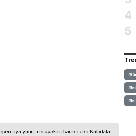
4
5
Tre
#Gi
#Mob
#Ma
tepercaya yang merupakan bagian dari Katadata.