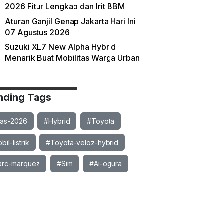
2026 Fitur Lengkap dan Irit BBM
Aturan Ganjil Genap Jakarta Hari Ini
07 Agustus 2026
Suzuki XL7 New Alpha Hybrid
Menarik Buat Mobilitas Warga Urban
nding Tags
ias-2026
#Hybrid
#Toyota
il-listrik
#Toyota-veloz-hybrid
rc-marquez
#Sim
#Ai-ogura