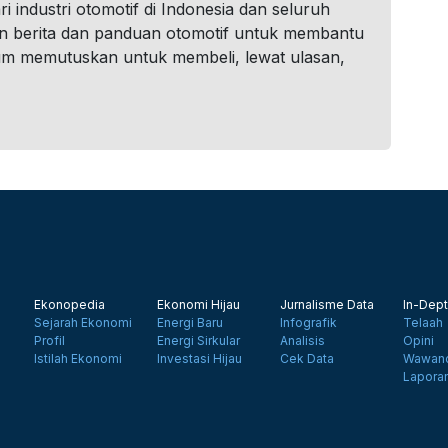
i industri otomotif di Indonesia dan seluruh
n berita dan panduan otomotif untuk membantu
um memutuskan untuk membeli, lewat ulasan,
Ekonopedia
Ekonomi Hijau
Jurnalisme Data
In-Dept
Sejarah Ekonomi
Energi Baru
Infografik
Telaah
Profil
Energi Sirkular
Analisis
Opini
Istilah Ekonomi
Investasi Hijau
Cek Data
Wawanc
Lapora