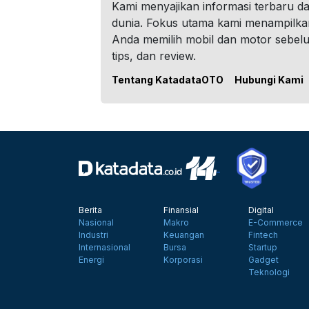
Kami menyajikan informasi terbaru dar
dunia. Fokus utama kami menampilka
Anda memilih mobil dan motor sebel
tips, dan review.
Tentang KatadataOTO
Hubungi Kami
Berita
Finansial
Digital
Nasional
Makro
E-Commerce
Industri
Keuangan
Fintech
Internasional
Bursa
Startup
Energi
Korporasi
Gadget
Teknologi