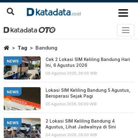
Bandung
Berita Terbaru
Home
Tag
Bandung
Cek 2 Lokasi SIM Keliling Bandung Hari
NEWS
Ini, 6 Agustus 2026
06 Agustus 2026, 06:00 WIB
Lokasi SIM Keliling Bandung 5 Agustus,
NEWS
Beroperasi Sejak Pagi
05 Agustus 2026, 06:00 WIB
2 Lokasi SIM Keliling Bandung 4
NEWS
Agustus, Lihat Jadwalnya di Sini
04 Agustus 2026, 06:00 WIB