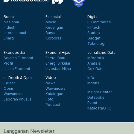
Berita
Finansial
Digital
Nasional
Makro
E-Commerce
Industri
Keuangan
Fintech
Internasional
Bursa
Startup
Energi
Korporasi
Gadget
Teknologi
Ekonopedia
Ekonomi Hijau
Jurnalisme Data
Sejarah Ekonomi
Energi Baru
Infografik
Profil
Energi Sirkular
Analisis
Istilah Ekonomi
Investasi Hijau
Cek Data
In-Depth & Opini
Video
Info
Telaah
News
Indeks
Opini
Wawancara
Insight Center
Wawancara
Katalogue
Databoks
Laporan Khusus
Foto
Event
Podcast
KatadataOTO
Langganan Newsletter