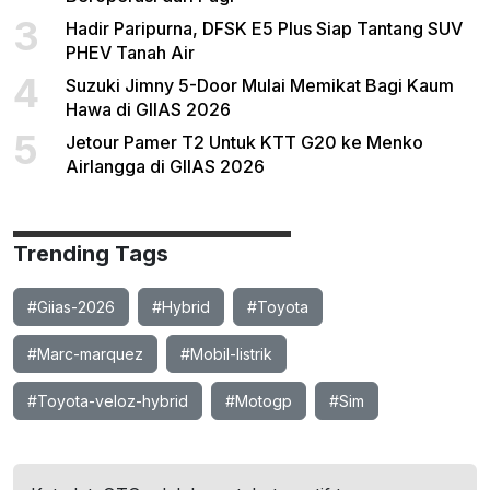
3
Hadir Paripurna, DFSK E5 Plus Siap Tantang SUV
PHEV Tanah Air
4
Suzuki Jimny 5-Door Mulai Memikat Bagi Kaum
Hawa di GIIAS 2026
5
Jetour Pamer T2 Untuk KTT G20 ke Menko
Airlangga di GIIAS 2026
Trending Tags
#Giias-2026
#Hybrid
#Toyota
#Marc-marquez
#Mobil-listrik
#Toyota-veloz-hybrid
#Motogp
#Sim