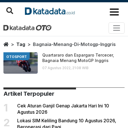
Bagnaia Menang Di Motogp Ingg
Berita Terbaru
Home
Tag
Bagnaia-Menang-Di-Motogp-Inggris
Quartararo dan Espargaro Tercecer,
OTOSPORT
Bagnaia Menang MotoGP Inggris
07 Agustus 2022, 21:08 WIB
Artikel Terpopuler
1
Cek Aturan Ganjil Genap Jakarta Hari Ini 10
Agustus 2026
2
Lokasi SIM Keliling Bandung 10 Agustus 2026,
Beroperasi dari Pagi