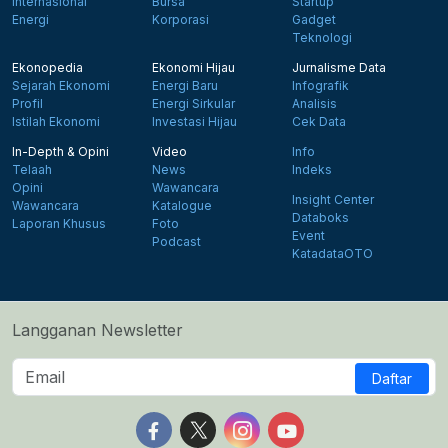
Internasional
Bursa
Startup
Energi
Korporasi
Gadget
Teknologi
Ekonopedia
Ekonomi Hijau
Jurnalisme Data
Sejarah Ekonomi
Energi Baru
Infografik
Profil
Energi Sirkular
Analisis
Istilah Ekonomi
Investasi Hijau
Cek Data
In-Depth & Opini
Video
Info
Telaah
News
Indeks
Opini
Wawancara
Insight Center
Wawancara
Katalogue
Databoks
Laporan Khusus
Foto
Event
Podcast
KatadataOTO
Langganan Newsletter
Daftar
Follow us on Facebook
Follow us on X
Follow us on Instagram
Follow us on Yout