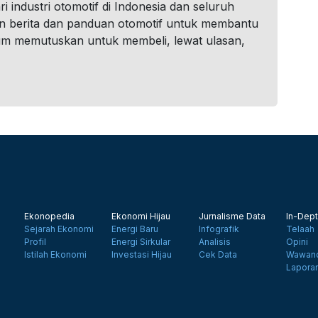
i industri otomotif di Indonesia dan seluruh
n berita dan panduan otomotif untuk membantu
um memutuskan untuk membeli, lewat ulasan,
Ekonopedia
Ekonomi Hijau
Jurnalisme Data
In-Dept
Sejarah Ekonomi
Energi Baru
Infografik
Telaah
Profil
Energi Sirkular
Analisis
Opini
Istilah Ekonomi
Investasi Hijau
Cek Data
Wawanc
Lapora