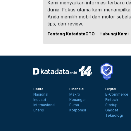
Kami menyajikan informasi terbaru dar
dunia. Fokus utama kami menampilka
Anda memilih mobil dan motor sebel
tips, dan review.
Tentang KatadataOTO
Hubungi Kami
Berita
Finansial
Digital
Nasional
Makro
E-Commerce
Industri
Keuangan
Fintech
Internasional
Bursa
Startup
Energi
Korporasi
Gadget
Teknologi