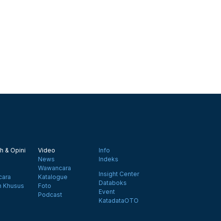
h & Opini
Video
Info
News
Indeks
Wawancara
Insight Center
ara
Katalogue
Databoks
n Khusus
Foto
Event
Podcast
KatadataOTO