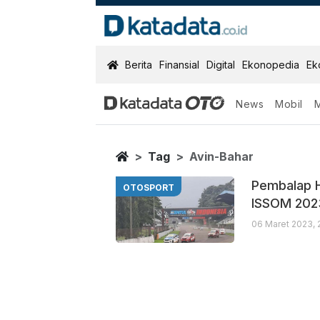
KatadataOTO
Berita
Finansial
Digital
Ekonopedia
Ek
News
Mobil
Avin Bahar
Berita Terbaru
Home
Tag
Avin-Bahar
Pembalap H
OTOSPORT
ISSOM 202
06 Maret 2023, 