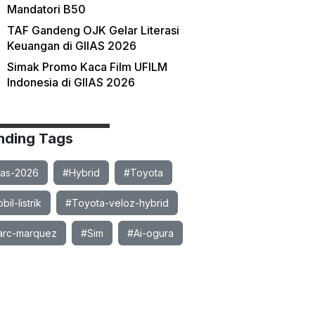
Mandatori B50
TAF Gandeng OJK Gelar Literasi
Keuangan di GIIAS 2026
Simak Promo Kaca Film UFILM
Indonesia di GIIAS 2026
nding Tags
ias-2026
#Hybrid
#Toyota
il-listrik
#Toyota-veloz-hybrid
rc-marquez
#Sim
#Ai-ogura