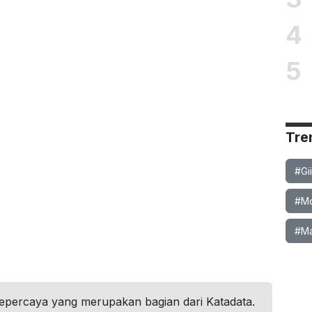
4
5
Tre
#Gi
#Mob
#Ma
tepercaya yang merupakan bagian dari Katadata.