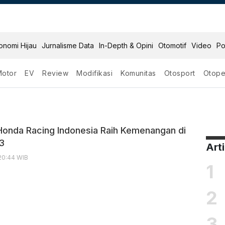
onomi Hijau
Jurnalisme Data
In-Depth & Opini
Otomotif
Video
Po
Motor
EV
Review
Modifikasi
Komunitas
Otosport
Otope
onda Racing Indonesia Raih Kemenangan di
3
Art
20:44 WIB
1
2
3