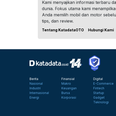
Kami menyajikan informasi terbaru dar
dunia. Fokus utama kami menampilka
Anda memilih mobil dan motor sebel
tips, dan review.
Tentang KatadataOTO
Hubungi Kami
Berita
Finansial
Digital
Nasional
Makro
E-Commerce
Industri
Keuangan
Fintech
Internasional
Bursa
Startup
Energi
Korporasi
Gadget
Teknologi