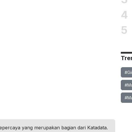
4
5
Tre
#Gi
#Mob
#Ma
tepercaya yang merupakan bagian dari Katadata.