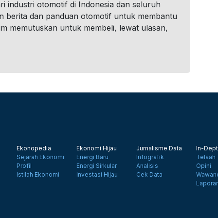
i industri otomotif di Indonesia dan seluruh
n berita dan panduan otomotif untuk membantu
um memutuskan untuk membeli, lewat ulasan,
Ekonopedia
Ekonomi Hijau
Jurnalisme Data
In-Dept
Sejarah Ekonomi
Energi Baru
Infografik
Telaah
Profil
Energi Sirkular
Analisis
Opini
Istilah Ekonomi
Investasi Hijau
Cek Data
Wawanc
Lapora