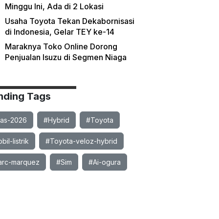
Minggu Ini, Ada di 2 Lokasi
Usaha Toyota Tekan Dekabornisasi
di Indonesia, Gelar TEY ke-14
Maraknya Toko Online Dorong
Penjualan Isuzu di Segmen Niaga
nding Tags
ias-2026
#Hybrid
#Toyota
il-listrik
#Toyota-veloz-hybrid
rc-marquez
#Sim
#Ai-ogura