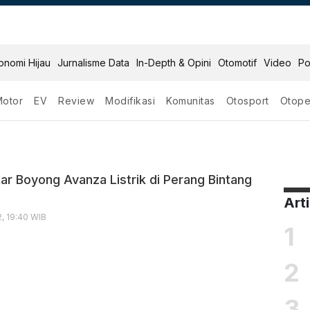
onomi Hijau
Jurnalisme Data
In-Depth & Opini
Otomotif
Video
Po
Motor
EV
Review
Modifikasi
Komunitas
Otosport
Otope
ntar Boyong Avanza Listrik di Perang Bintang
Art
, 19:40 WIB
1
2
3