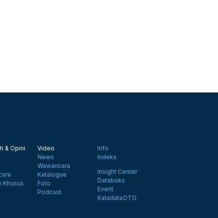
h & Opini
Video
Info
News
Indeks
Wawancara
Insight Center
ara
Katalogue
Databoks
n Khusus
Foto
Event
Podcast
KatadataOTO