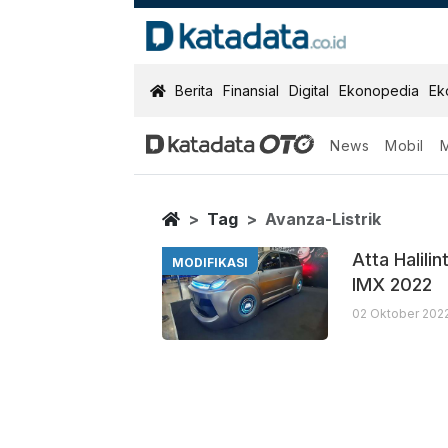
KatadataOTO
Berita
Finansial
Digital
Ekonopedia
Ek
News
Mobil
Avanza Listrik
Berita Terbaru
Home
Tag
Avanza-Listrik
Atta Halili
MODIFIKASI
IMX 2022
02 Oktober 2022