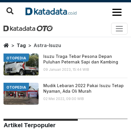
Astra Isuzu
Berita Terbaru
Home
Tag
Astra-Isuzu
Isuzu Traga Tebar Pesona Depan
OTOPEDIA
Puluhan Peternak Sapi dan Kambing
09 Januari 2023, 15:44 WIB
Mudik Lebaran 2022 Pakai Isuzu Tetap
OTOPEDIA
Nyaman, Ada Oli Murah
02 Mei 2022, 09:00 WIB
Artikel Terpopuler