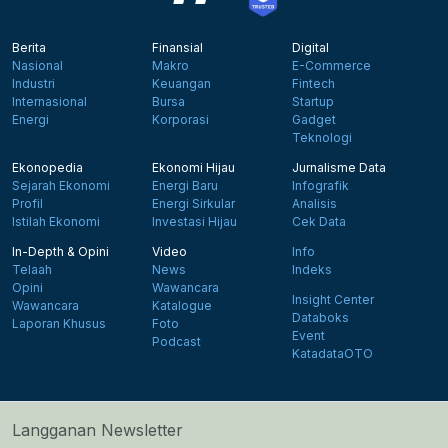
Berita
Finansial
Digital
Nasional
Makro
E-Commerce
Industri
Keuangan
Fintech
Internasional
Bursa
Startup
Energi
Korporasi
Gadget
Teknologi
Ekonopedia
Ekonomi Hijau
Jurnalisme Data
Sejarah Ekonomi
Energi Baru
Infografik
Profil
Energi Sirkular
Analisis
Istilah Ekonomi
Investasi Hijau
Cek Data
In-Depth & Opini
Video
Info
Telaah
News
Indeks
Opini
Wawancara
Insight Center
Wawancara
Katalogue
Databoks
Laporan Khusus
Foto
Event
Podcast
KatadataOTO
Langganan Newsletter