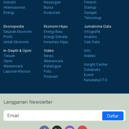
Industri
Keuangan
Fintech
Internasional
Bursa
Startup
Energi
Korporasi
Gadget
Teknologi
Ekonopedia
Ekonomi Hijau
Jurnalisme Data
Sejarah Ekonomi
Energi Baru
Infografik
Profil
Energi Sirkular
Analisis
Istilah Ekonomi
Investasi Hijau
Cek Data
In-Depth & Opini
Video
Info
Telaah
News
Indeks
Opini
Wawancara
Insight Center
Wawancara
Katalogue
Databoks
Laporan Khusus
Foto
Event
Podcast
KatadataOTO
Langganan Newsletter
Daftar
Follow us on Facebook
Follow us on X
Follow us on Instagram
Follow us on Yout