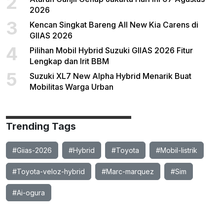
2
2026
3
Kencan Singkat Bareng All New Kia Carens di
GIIAS 2026
4
Pilihan Mobil Hybrid Suzuki GIIAS 2026 Fitur
Lengkap dan Irit BBM
5
Suzuki XL7 New Alpha Hybrid Menarik Buat
Mobilitas Warga Urban
Trending Tags
#Giias-2026
#Hybrid
#Toyota
#Mobil-listrik
#Toyota-veloz-hybrid
#Marc-marquez
#Sim
#Ai-ogura