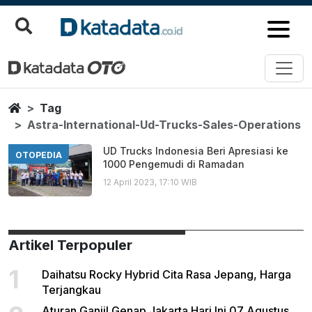
Astra International Ud Trucks S
Berita Terbaru
Home
Tag
Astra-International-Ud-Trucks-Sales-Operations
UD Trucks Indonesia Beri Apresiasi ke
OTOPEDIA
1000 Pengemudi di Ramadan
12 April 2023, 17:10 WIB
Artikel Terpopuler
1
Daihatsu Rocky Hybrid Cita Rasa Jepang, Harga
Terjangkau
Aturan Ganjil Genap Jakarta Hari Ini 07 Agustus