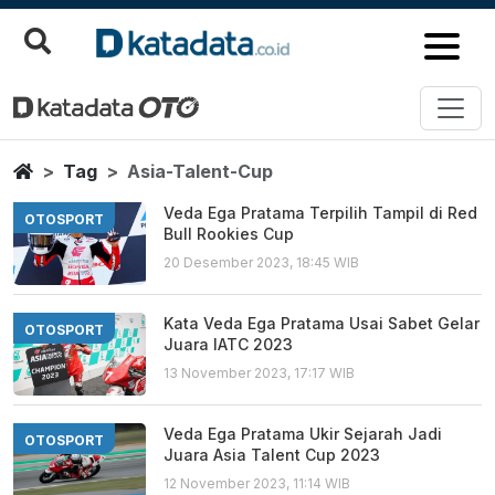
Asia Talent Cup
Berita Terbaru
Home
Tag
Asia-Talent-Cup
Veda Ega Pratama Terpilih Tampil di Red
OTOSPORT
Bull Rookies Cup
20 Desember 2023, 18:45 WIB
Kata Veda Ega Pratama Usai Sabet Gelar
OTOSPORT
Juara IATC 2023
13 November 2023, 17:17 WIB
Veda Ega Pratama Ukir Sejarah Jadi
OTOSPORT
Juara Asia Talent Cup 2023
12 November 2023, 11:14 WIB