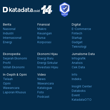
Berita
Finansial
Digital
Nasional
Makro
E-Commerce
Industri
Keuangan
Fintech
Internasional
Bursa
Startup
Energi
Korporasi
Gadget
Teknologi
Ekonopedia
Ekonomi Hijau
Jurnalisme Data
Sejarah Ekonomi
Energi Baru
Infografik
Profil
Energi Sirkular
Analisis
Istilah Ekonomi
Investasi Hijau
Cek Data
In-Depth & Opini
Video
Info
Telaah
News
Indeks
Opini
Wawancara
Insight Center
Wawancara
Katalogue
Databoks
Laporan Khusus
Foto
Event
Podcast
KatadataOTO