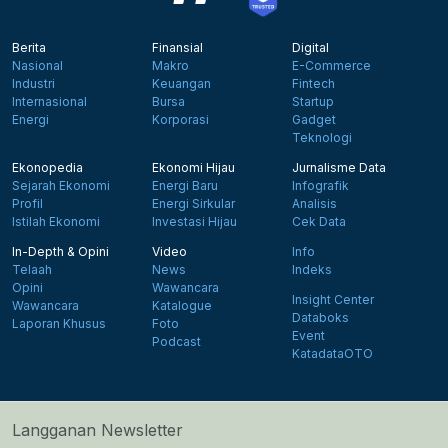
Berita
Finansial
Digital
Nasional
Makro
E-Commerce
Industri
Keuangan
Fintech
Internasional
Bursa
Startup
Energi
Korporasi
Gadget
Teknologi
Ekonopedia
Ekonomi Hijau
Jurnalisme Data
Sejarah Ekonomi
Energi Baru
Infografik
Profil
Energi Sirkular
Analisis
Istilah Ekonomi
Investasi Hijau
Cek Data
In-Depth & Opini
Video
Info
Telaah
News
Indeks
Opini
Wawancara
Insight Center
Wawancara
Katalogue
Databoks
Laporan Khusus
Foto
Event
Podcast
KatadataOTO
Langganan Newsletter