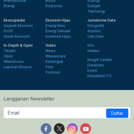
Internasional
Bursa
Startup
Energi
Korporasi
Gadget
Teknologi
Ekonopedia
Ekonomi Hijau
Jurnalisme Data
Sejarah Ekonomi
Energi Baru
Infografik
Profil
Energi Sirkular
Analisis
Istilah Ekonomi
Investasi Hijau
Cek Data
In-Depth & Opini
Video
Info
Telaah
News
Indeks
Opini
Wawancara
Insight Center
Wawancara
Katalogue
Databoks
Laporan Khusus
Foto
Event
Podcast
KatadataOTO
Langganan Newsletter
Daftar
Follow us on Facebook
Follow us on X
Follow us on Instagram
Follow us on Yout