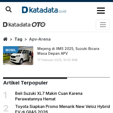
Apv Arena
Berita Terbaru
Home
Tag
Apv-Arena
Mejeng di IIMS 2025, Suzuki Bicara
MOBIL
Masa Depan APV
17 Februari 2025, 15:00 WIB
Artikel Terpopuler
1
Beli Suzuki XL7 Makin Cuan Karena
Perawatannya Hemat
2
Toyota Siapkan Promo Menarik New Veloz Hybrid
EV di GIIAS 2026