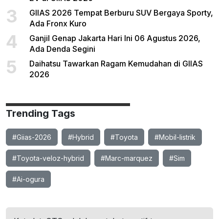
3
GIIAS 2026 Tempat Berburu SUV Bergaya Sporty,
Ada Fronx Kuro
4
Ganjil Genap Jakarta Hari Ini 06 Agustus 2026,
Ada Denda Segini
5
Daihatsu Tawarkan Ragam Kemudahan di GIIAS
2026
Trending Tags
#Giias-2026
#Hybrid
#Toyota
#Mobil-listrik
#Toyota-veloz-hybrid
#Marc-marquez
#Sim
#Ai-ogura