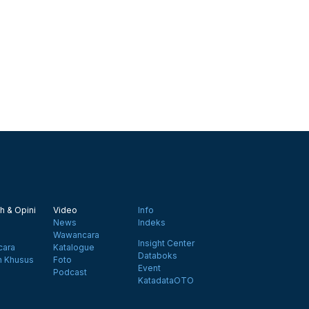
h & Opini
Video
Info
News
Indeks
Wawancara
Insight Center
ara
Katalogue
Databoks
n Khusus
Foto
Event
Podcast
KatadataOTO