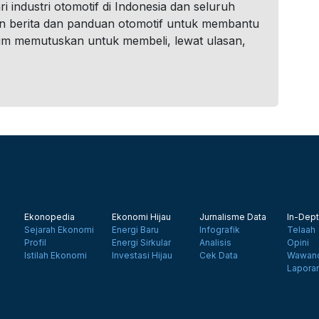
i industri otomotif di Indonesia dan seluruh
n berita dan panduan otomotif untuk membantu
um memutuskan untuk membeli, lewat ulasan,
Ekonopedia
Ekonomi Hijau
Jurnalisme Data
In-Dept
Sejarah Ekonomi
Energi Baru
Infografik
Telaah
Profil
Energi Sirkular
Analisis
Opini
Istilah Ekonomi
Investasi Hijau
Cek Data
Wawanc
Lapora