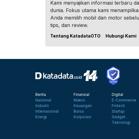
Kami menyajikan informasi terbaru dar
dunia. Fokus utama kami menampilka
Anda memilih mobil dan motor sebel
tips, dan review.
Tentang KatadataOTO
Hubungi Kami
Berita
Finansial
Digital
Nasional
Makro
E-Commerce
Industri
Keuangan
Fintech
Internasional
Bursa
Startup
Energi
Korporasi
Gadget
Teknologi