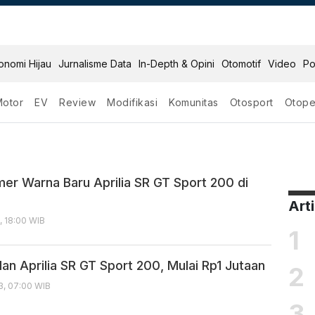
onomi Hijau
Jurnalisme Data
In-Depth & Opini
Otomotif
Video
Po
Motor
EV
Review
Modifikasi
Komunitas
Otosport
Otope
port
mer Warna Baru Aprilia SR GT Sport 200 di
Art
, 18:00 WIB
1
an Aprilia SR GT Sport 200, Mulai Rp1 Jutaan
2
3, 07:00 WIB
3