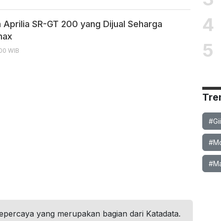
4
 Aprilia SR-GT 200 yang Dijual Seharga
max
5
:00 WIB
Tre
#Gi
#Mob
#Ma
tepercaya yang merupakan bagian dari Katadata.