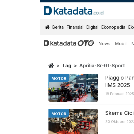
KatadataOTO
Berita
Finansial
Digital
Ekonopedia
Ek
News
Mobil
Aprilia Sr Gt S
Berita Terbaru
Home
Tag
Aprilia-Sr-Gt-Sport
Piaggio Pa
MOTOR
IIMS 2025
18 Februari 2025
Skema Cicil
MOTOR
30 Oktober 202