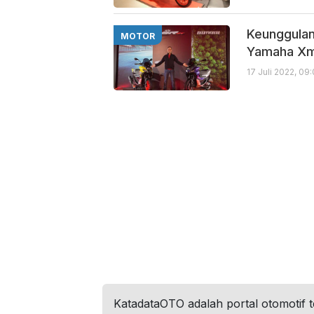
Keunggulan
MOTOR
Yamaha X
17 Juli 2022, 09
KatadataOTO adalah portal otomotif 