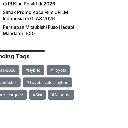
di RI Kian Positif di 2026
Simak Promo Kaca Film UFILM
Indonesia di GIIAS 2026
Persiapan Mitsubishi Fuso Hadapi
Mandatori B50
nding Tags
ias-2026
#Hybrid
#Toyota
il-listrik
#Toyota-veloz-hybrid
rc-marquez
#Sim
#Ai-ogura