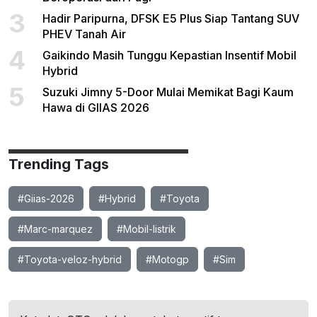
3
Hadir Paripurna, DFSK E5 Plus Siap Tantang SUV
PHEV Tanah Air
4
Gaikindo Masih Tunggu Kepastian Insentif Mobil
Hybrid
5
Suzuki Jimny 5-Door Mulai Memikat Bagi Kaum
Hawa di GIIAS 2026
Trending Tags
#Giias-2026
#Hybrid
#Toyota
#Marc-marquez
#Mobil-listrik
#Toyota-veloz-hybrid
#Motogp
#Sim