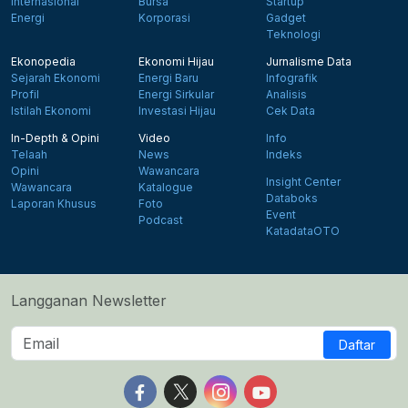
Internasional
Bursa
Startup
Energi
Korporasi
Gadget
Teknologi
Ekonopedia
Ekonomi Hijau
Jurnalisme Data
Sejarah Ekonomi
Energi Baru
Infografik
Profil
Energi Sirkular
Analisis
Istilah Ekonomi
Investasi Hijau
Cek Data
In-Depth & Opini
Video
Info
Telaah
News
Indeks
Opini
Wawancara
Insight Center
Wawancara
Katalogue
Databoks
Laporan Khusus
Foto
Event
Podcast
KatadataOTO
Langganan Newsletter
Daftar
Follow us on Facebook
Follow us on X
Follow us on Instagram
Follow us on Yout