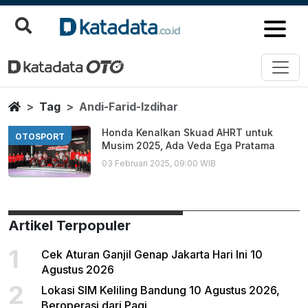
Andi Farid Izdihar
Berita Terbaru
Home
Tag
Andi-Farid-Izdihar
Honda Kenalkan Skuad AHRT untuk
OTOSPORT
Musim 2025, Ada Veda Ega Pratama
03 Februari 2025, 09:00 WIB
Artikel Terpopuler
1
Cek Aturan Ganjil Genap Jakarta Hari Ini 10
Agustus 2026
2
Lokasi SIM Keliling Bandung 10 Agustus 2026,
Beroperasi dari Pagi