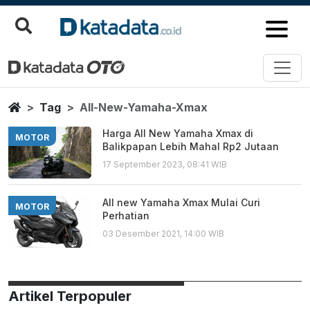
All New Yamaha Xmax
Berita Terbaru
Home
Tag
All-New-Yamaha-Xmax
Harga All New Yamaha Xmax di
MOTOR
Balikpapan Lebih Mahal Rp2 Jutaan
17 September 2023, 08:41 WIB
All new Yamaha Xmax Mulai Curi
MOTOR
Perhatian
03 Desember 2021, 14:00 WIB
Artikel Terpopuler