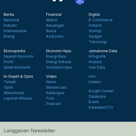
Berita
Finansial
Digital
Nasional
Makro
E-Commerce
Industri
Keuangan
Fintech
Internasional
Bursa
Startup
Energi
Korporasi
Gadget
Teknologi
Ekonopedia
Ekonomi Hijau
Jurnalisme Data
Sejarah Ekonomi
Energi Baru
Infografik
Profil
Energi Sirkular
Analisis
Istilah Ekonomi
Investasi Hijau
Cek Data
In-Depth & Opini
Video
Info
Telaah
News
Indeks
Opini
Wawancara
Insight Center
Wawancara
Katalogue
Databoks
Laporan Khusus
Foto
Event
Podcast
KatadataOTO
Langganan Newsletter