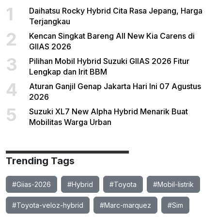
1
Daihatsu Rocky Hybrid Cita Rasa Jepang, Harga
Terjangkau
2
Kencan Singkat Bareng All New Kia Carens di
GIIAS 2026
3
Pilihan Mobil Hybrid Suzuki GIIAS 2026 Fitur
Lengkap dan Irit BBM
4
Aturan Ganjil Genap Jakarta Hari Ini 07 Agustus
2026
5
Suzuki XL7 New Alpha Hybrid Menarik Buat
Mobilitas Warga Urban
Trending Tags
#Giias-2026
#Hybrid
#Toyota
#Mobil-listrik
#Toyota-veloz-hybrid
#Marc-marquez
#Sim