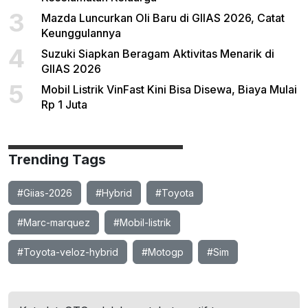
3
Mazda Luncurkan Oli Baru di GIIAS 2026, Catat
Keunggulannya
4
Suzuki Siapkan Beragam Aktivitas Menarik di
GIIAS 2026
5
Mobil Listrik VinFast Kini Bisa Disewa, Biaya Mulai
Rp 1 Juta
Trending Tags
#Giias-2026
#Hybrid
#Toyota
#Marc-marquez
#Mobil-listrik
#Toyota-veloz-hybrid
#Motogp
#Sim