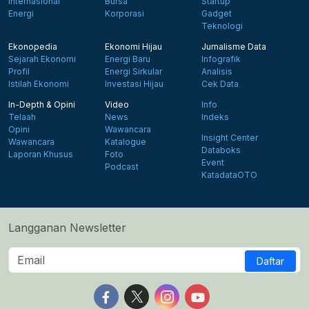
Internasional
Bursa
Startup
Energi
Korporasi
Gadget
Teknologi
Ekonopedia
Ekonomi Hijau
Jurnalisme Data
Sejarah Ekonomi
Energi Baru
Infografik
Profil
Energi Sirkular
Analisis
Istilah Ekonomi
Investasi Hijau
Cek Data
In-Depth & Opini
Video
Info
Telaah
News
Indeks
Opini
Wawancara
Insight Center
Wawancara
Katalogue
Databoks
Laporan Khusus
Foto
Event
Podcast
KatadataOTO
Langganan Newsletter
Daftar
Follow us on Facebook
Follow us on X
Follow us on Instagram
Follow us on Yout