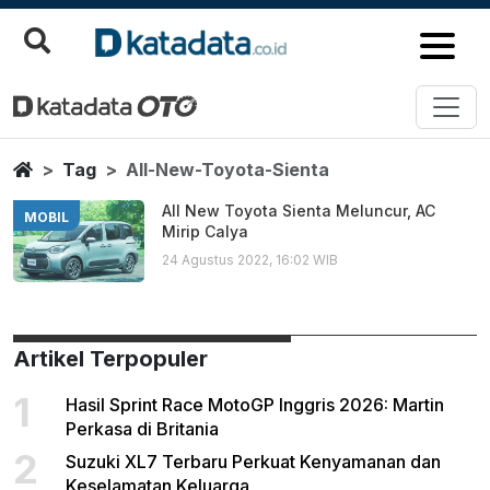
All New Toyota Sienta
Berita Terbaru
Home
Tag
All-New-Toyota-Sienta
All New Toyota Sienta Meluncur, AC
MOBIL
Mirip Calya
24 Agustus 2022, 16:02 WIB
Artikel Terpopuler
1
Hasil Sprint Race MotoGP Inggris 2026: Martin
Perkasa di Britania
2
Suzuki XL7 Terbaru Perkuat Kenyamanan dan
Keselamatan Keluarga