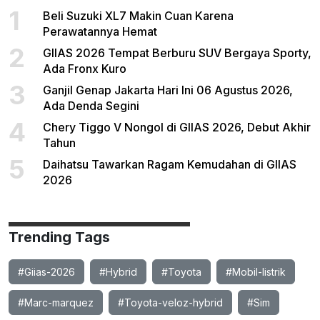
1
Beli Suzuki XL7 Makin Cuan Karena
Perawatannya Hemat
2
GIIAS 2026 Tempat Berburu SUV Bergaya Sporty,
Ada Fronx Kuro
3
Ganjil Genap Jakarta Hari Ini 06 Agustus 2026,
Ada Denda Segini
4
Chery Tiggo V Nongol di GIIAS 2026, Debut Akhir
Tahun
5
Daihatsu Tawarkan Ragam Kemudahan di GIIAS
2026
Trending Tags
#Giias-2026
#Hybrid
#Toyota
#Mobil-listrik
#Marc-marquez
#Toyota-veloz-hybrid
#Sim