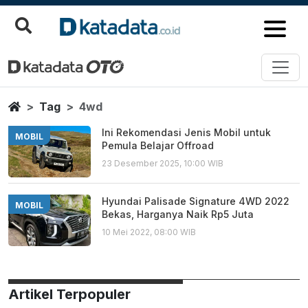
4wd
Berita Terbaru
Home
Tag
4wd
Ini Rekomendasi Jenis Mobil untuk
MOBIL
Pemula Belajar Offroad
23 Desember 2025, 10:00 WIB
Hyundai Palisade Signature 4WD 2022
MOBIL
Bekas, Harganya Naik Rp5 Juta
10 Mei 2022, 08:00 WIB
Artikel Terpopuler