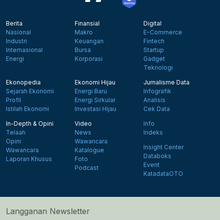
Berita
Finansial
Digital
Nasional
Makro
E-Commerce
Industri
Keuangan
Fintech
Internasional
Bursa
Startup
Energi
Korporasi
Gadget
Teknologi
Ekonopedia
Ekonomi Hijau
Jurnalisme Data
Sejarah Ekonomi
Energi Baru
Infografik
Profil
Energi Sirkular
Analisis
Istilah Ekonomi
Investasi Hijau
Cek Data
In-Depth & Opini
Video
Info
Telaah
News
Indeks
Opini
Wawancara
Insight Center
Wawancara
Katalogue
Databoks
Laporan Khusus
Foto
Event
Podcast
KatadataOTO
Langganan Newsletter