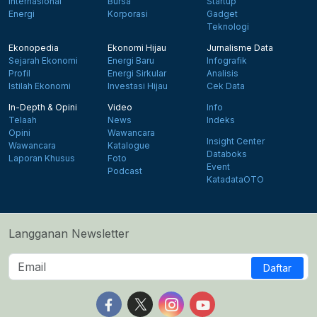
Internasional
Bursa
Startup
Energi
Korporasi
Gadget
Teknologi
Ekonopedia
Ekonomi Hijau
Jurnalisme Data
Sejarah Ekonomi
Energi Baru
Infografik
Profil
Energi Sirkular
Analisis
Istilah Ekonomi
Investasi Hijau
Cek Data
In-Depth & Opini
Video
Info
Telaah
News
Indeks
Opini
Wawancara
Insight Center
Wawancara
Katalogue
Databoks
Laporan Khusus
Foto
Event
Podcast
KatadataOTO
Langganan Newsletter
Daftar
Follow us on Facebook
Follow us on X
Follow us on Instagram
Follow us on Yout