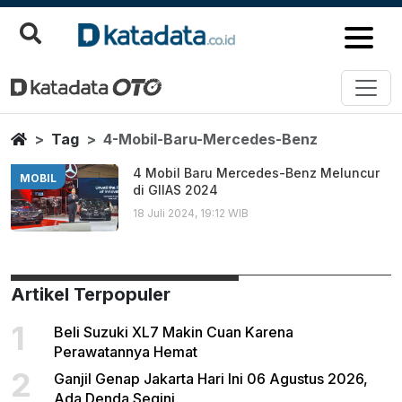
4 Mobil Baru Mercedes Benz
Berita Terbaru
Home
Tag
4-Mobil-Baru-Mercedes-Benz
4 Mobil Baru Mercedes-Benz Meluncur
MOBIL
di GIIAS 2024
18 Juli 2024, 19:12 WIB
Artikel Terpopuler
1
Beli Suzuki XL7 Makin Cuan Karena
Perawatannya Hemat
2
Ganjil Genap Jakarta Hari Ini 06 Agustus 2026,
Ada Denda Segini