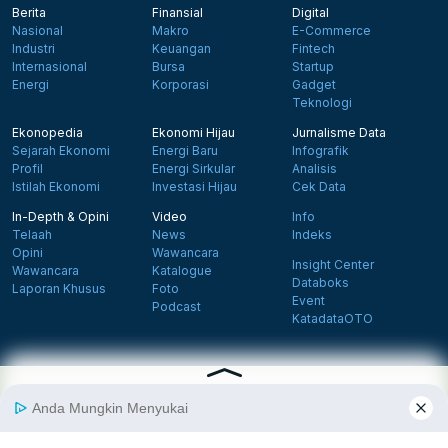
Berita
Finansial
Digital
Nasional
Makro
E-Commerce
Industri
Keuangan
Fintech
Internasional
Bursa
Startup
Energi
Korporasi
Gadget
Teknologi
Ekonopedia
Ekonomi Hijau
Jurnalisme Data
Sejarah Ekonomi
Energi Baru
Infografik
Profil
Energi Sirkular
Analisis
Istilah Ekonomi
Investasi Hijau
Cek Data
In-Depth & Opini
Video
Info
Telaah
News
Indeks
Opini
Wawancara
Insight Center
Wawancara
Katalogue
Databoks
Laporan Khusus
Foto
Event
Podcast
KatadataOTO
Langganan Newsletter
Daftar