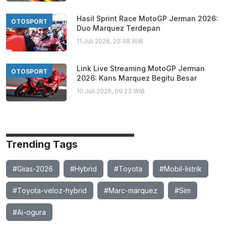
Hasil Sprint Race MotoGP Jerman 2026:
OTOSPORT
Duo Marquez Terdepan
11 Juli 2026, 20:48 WIB
Link Live Streaming MotoGP Jerman
OTOSPORT
2026: Kans Marquez Begitu Besar
10 Juli 2026, 09:23 WIB
Trending Tags
#Giias-2026
#Hybrid
#Toyota
#Mobil-listrik
#Toyota-veloz-hybrid
#Marc-marquez
#Sim
#Ai-ogura