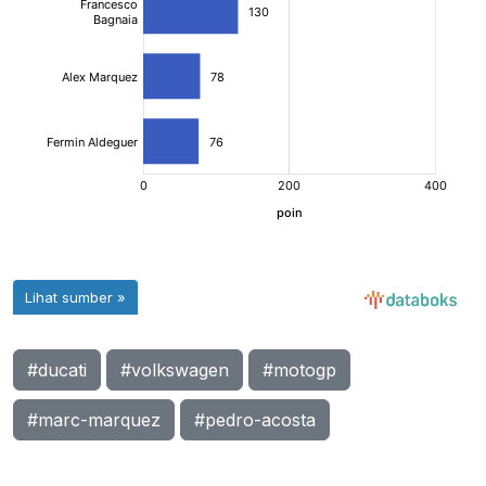
#ducati
#volkswagen
#motogp
#marc-marquez
#pedro-acosta