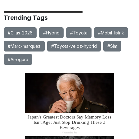
Trending Tags
#Giias-2026
#Hybrid
#Toyota
#Mobil-listrik
#Marc-marquez
#Toyota-veloz-hybrid
#Sim
#Ai-ogura