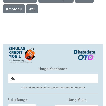
#motogp
#f1