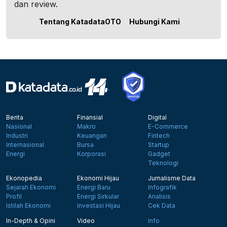
dan review.
Tentang KatadataOTO
Hubungi Kami
Berita
Finansial
Digital
Nasional
Makro
E-Commerce
Industri
Keuangan
Fintech
Internasional
Bursa
Startup
Energi
Korporasi
Gadget
Teknologi
Ekonopedia
Ekonomi Hijau
Jurnalisme Data
Sejarah Ekonomi
Energi Baru
Infografik
Profil
Energi Sirkular
Analisis
Istilah Ekonomi
Investasi Hijau
Cek Data
In-Depth & Opini
Video
Info