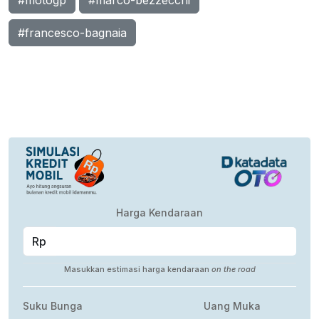
#motogp
#marco-bezzecchi
#francesco-bagnaia