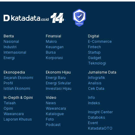
Berita
Finansial
Digital
Nasional
Makro
E-Commerce
Industri
Keuangan
Fintech
Internasional
Bursa
Startup
Energi
Korporasi
Gadget
Teknologi
Ekonopedia
Ekonomi Hijau
Jurnalisme Data
Sejarah Ekonomi
Energi Baru
Infografik
Profil
Energi Sirkular
Analisis
Istilah Ekonomi
Investasi Hijau
Cek Data
In-Depth & Opini
Video
Info
Telaah
News
Indeks
Opini
Wawancara
Insight Center
Wawancara
Katalogue
Databoks
Laporan Khusus
Foto
Event
Podcast
KatadataOTO