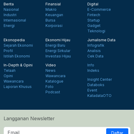
Berita
Finansial
Digital
Nasional
Makro
E-Commerce
Industri
Keuangan
Fintech
Internasional
Bursa
Startup
Energi
Korporasi
Gadget
Teknologi
Ekonopedia
Ekonomi Hijau
Jurnalisme Data
Sejarah Ekonomi
Energi Baru
Infografik
Profil
Energi Sirkular
Analisis
Istilah Ekonomi
Investasi Hijau
Cek Data
In-Depth & Opini
Video
Info
Telaah
News
Indeks
Opini
Wawancara
Insight Center
Wawancara
Katalogue
Databoks
Laporan Khusus
Foto
Event
Podcast
KatadataOTO
Langganan Newsletter
Daftar